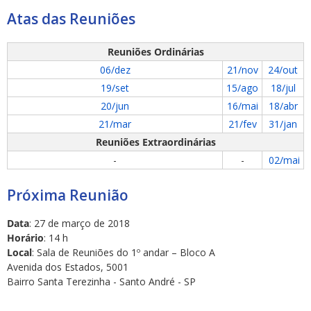
Atas das Reuniões
Reuniões Ordinárias
06/dez
21/nov
24/out
19/set
15/ago
18/jul
ubmenu
20/jun
16/mai
18/abr
21/mar
21/fev
31/jan
Reuniões Extraordinárias
-
-
02/mai
ubmenu
Próxima Reunião
ubmenu
Data
: 27 de março de 2018
Horário
: 14 h
Local
: Sala de Reuniões do 1º andar – Bloco A
Avenida dos Estados, 5001
Bairro Santa Terezinha - Santo André - SP