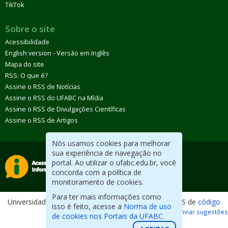
TikTok
Sobre o site
Acessibilidade
English version - Versão em Inglês
Mapa do site
RSS: O que é?
Assine o RSS de Notícias
Assine o RSS do UFABC na Mídia
Assine o RSS de Divulgações Científicas
Assine o RSS de Artigos
Nós usamos cookies para melhorar
sua experiência de navegação no
portal. Ao utilizar o ufabc.edu.br, você
concorda com a política de
monitoramento de cookies.
Para ter mais informações como
Universidade Federal do ABC. Desenvolvido com CMS de
código
isso é feito, acesse a
Norma de uso
aberto
.
Reportar erros / Enviar sugestões
de cookies nos Portais da UFABC.