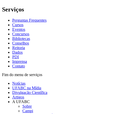
Serviços
Perguntas Frequentes
Cursos
Eventos
Concursos
Bibliotecas
Conselhos
Reitoria
Dados
PDI
Imprensa
Contato
Fim do menu de serviços
Notícias
UFABC na Mídia
Divulgação Científica
Artigos
A UFABC
Sobre
Campi