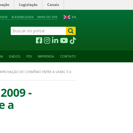
mação
Legislação
Canais
RASTE
ACESSIBILIDADE
MAPA DO SITE
EN
IA
DADOS
PDI
IMPRENSA
CONTATO
- APROVAÇÃO DE CONVÊNIO ENTRE A UFABC E A
 2009 -
e a