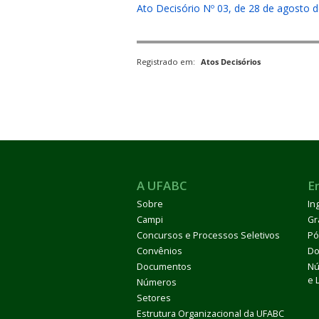
Ato Decisório Nº 03, de 28 de agosto 
Registrado em:
Atos Decisórios
ubmenu
ubmenu
A UFABC
E
ubmenu
Sobre
In
Campi
Gr
Concursos e Processos Seletivos
Pó
Convênios
Do
Documentos
Nú
e 
Números
Setores
Estrutura Organizacional da UFABC