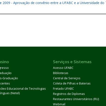
de 2009 - Aprovação de convênio entre a UFABC e a Universidade do
nsino
Serviços e Sistemas
gresso
Acesso UFABC
aduação
Bibliotecas
s-Graduação
Central de Serviços
centes
Coleta de Pilhas e Baterias
cleo Educacional de Tecnologias
Fretado UFABC
Línguas (Netel)
Registros de Diplomas
Restaurantes Universitários (RU)
Webmail