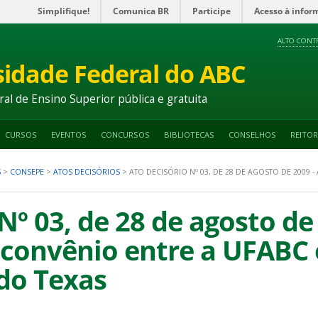
Simplifique!
Comunica BR
Participe
Acesso à infor
ALTO CONT
sidade Federal do ABC
ral de Ensino Superior pública e gratuita
CURSOS
EVENTOS
CONCURSOS
BIBLIOTECAS
CONSELHOS
REITOR
S
>
CONSEPE
>
ATOS DECISÓRIOS
>
ATO DECISÓRIO Nº 03, DE 28 DE AGOSTO DE 2009 
Nº 03, de 28 de agosto de
convênio entre a UFABC 
do Texas