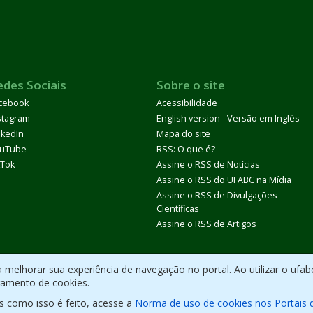
edes Sociais
Sobre o site
cebook
Acessibilidade
stagram
English version - Versão em Inglês
nkedIn
Mapa do site
uTube
RSS: O que é?
kTok
Assine o RSS de Notícias
Assine o RSS do UFABC na Mídia
Assine o RSS de Divulgações
Científicas
Assine o RSS de Artigos
melhorar sua experiência de navegação no portal. Ao utilizar o ufab
ramento de cookies.
s como isso é feito, acesse a
Norma de uso de cookies nos Portais 