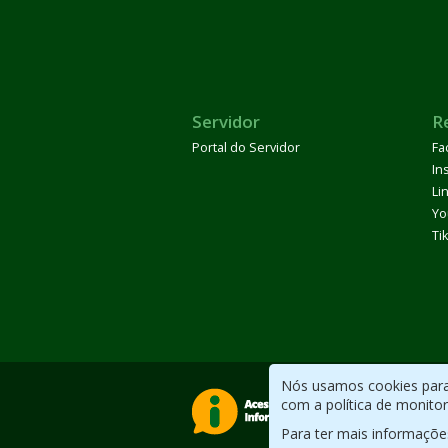
Servidor
R
Portal do Servidor
Fa
In
Li
Yo
Ti
Nós usamos cookies para 
com a política de monito
Para ter mais informaçõe