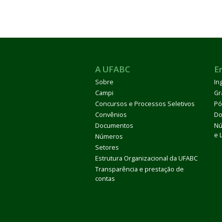
A UFABC
E
Sobre
In
Campi
Gr
Concursos e Processos Seletivos
Pó
Convênios
Do
Documentos
Nú
e 
Números
Setores
Estrutura Organizacional da UFABC
Transparência e prestação de
contas