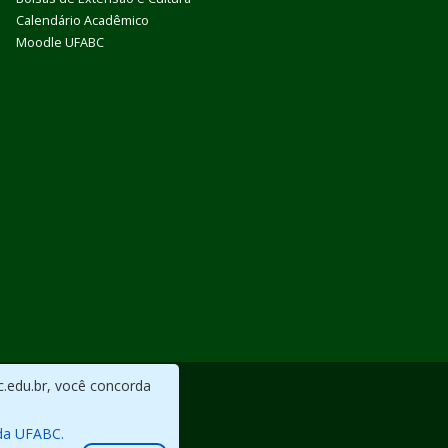
Calendário Acadêmico
Moodle UFABC
c.edu.br, você concorda
da UFABC.