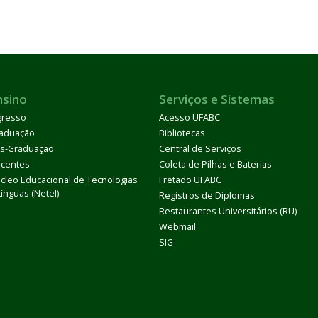
nsino
Serviços e Sistemas
gresso
Acesso UFABC
aduação
Bibliotecas
s-Graduação
Central de Serviços
centes
Coleta de Pilhas e Baterias
cleo Educacional de Tecnologias
Fretado UFABC
Línguas (Netel)
Registros de Diplomas
Restaurantes Universitários (RU)
Webmail
SIG