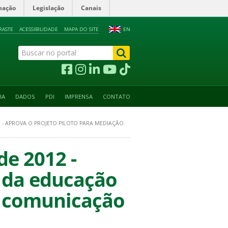
mação
Legislação
Canais
RASTE
ACESSIBILIDADE
MAPA DO SITE
EN
IA
DADOS
PDI
IMPRENSA
CONTATO
2 - APROVA O PROJETO PILOTO PARA MEDIAÇÃO
de 2012 -
o da educação
e comunicação