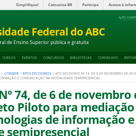
Simplifique!
Comunica BR
Participe
Acesso à infor
ALTO CONT
sidade Federal do ABC
ral de Ensino Superior pública e gratuita
CURSOS
EVENTOS
CONCURSOS
BIBLIOTECAS
CONSELHOS
REITOR
S
>
CONSEPE
>
ATOS DECISÓRIOS
>
ATO DECISÓRIO Nº 74, DE 6 DE NOVEMBRO DE 201
FORMAÇÃO E COMUNICAÇÃO NA MODALIDADE SEMIPRESENCIAL
Nº 74, de 6 de novembro 
eto Piloto para mediaçã
nologias de informação 
 semipresencial