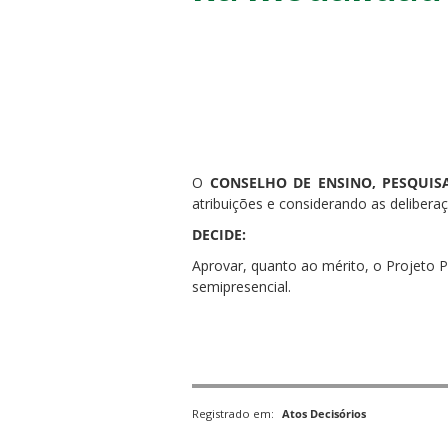
ubmenu
O
CONSELHO DE ENSINO, PESQUISA
atribuições e considerando as delibera
ubmenu
DECIDE:
Aprovar, quanto ao mérito, o Projeto
ubmenu
semipresencial.
Registrado em:
Atos Decisórios