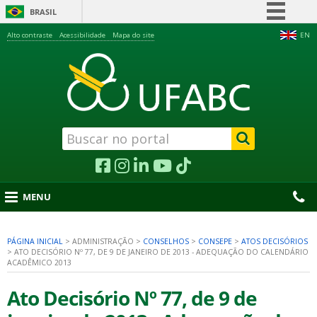
BRASIL
Simplifique!
Alto contraste
Acessibilidade
Mapa do site
EN
Comunica BR
Participe
Acesso à informação
Legislação
Canais
MENU
PÁGINA INICIAL
>
ADMINISTRAÇÃO
>
CONSELHOS
>
CONSEPE
>
ATOS DECISÓRIOS
>
ATO DECISÓRIO Nº 77, DE 9 DE JANEIRO DE 2013 - ADEQUAÇÃO DO CALENDÁRIO
nu
ACADÊMICO 2013
Ato Decisório Nº 77, de 9 de