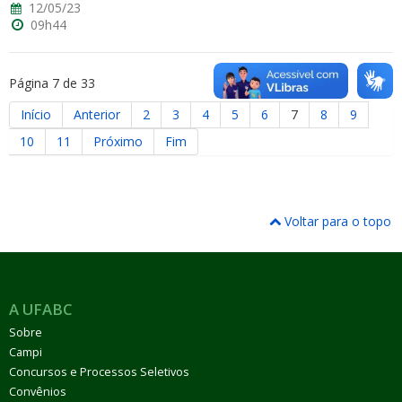
12/05/23
09h44
Página 7 de 33
Início
Anterior
2
3
4
5
6
7
8
9
10
11
Próximo
Fim
Voltar para o topo
A UFABC
Sobre
Campi
Concursos e Processos Seletivos
Convênios