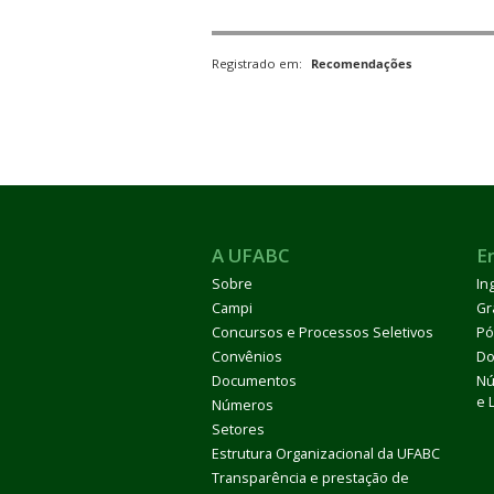
Registrado em:
Recomendações
A UFABC
E
Sobre
In
Campi
Gr
Concursos e Processos Seletivos
Pó
Convênios
Do
Documentos
Nú
e 
Números
Setores
Estrutura Organizacional da UFABC
Transparência e prestação de