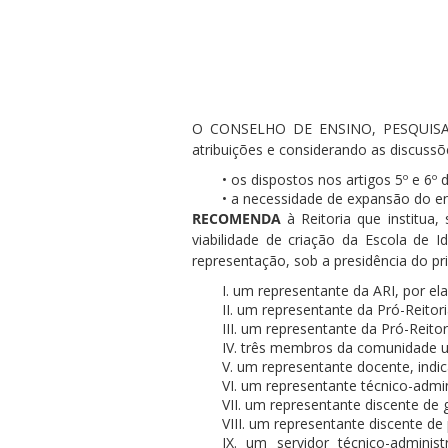
O CONSELHO DE ENSINO, PESQUISA
ubmenu
atribuições e considerando as discussõ
• os dispostos nos artigos 5º e 6º
• a necessidade de expansão do e
RECOMENDA
à Reitoria que institua,
ubmenu
viabilidade de criação da Escola de 
representação, sob a presidência do pr
ubmenu
I. um representante da ARI, por ela
II. um representante da Pró-Reitori
III. um representante da Pró-Reitor
IV. três membros da comunidade un
V. um representante docente, indi
VI. um representante técnico-admin
VII. um representante discente de
VIII. um representante discente d
IX. um servidor técnico-administ