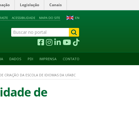
mação
Legislação
Canais
RASTE
ACESSIBILIDADE
MAPA DO SITE
EN
IA
DADOS
PDI
IMPRENSA
CONTATO
 DE CRIAÇÃO DA ESCOLA DE IDIOMAS DA UFABC
lidade de