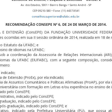
Av. dos Estados, 5001 • Bairro Bangu • Santo André - SP
CEP 09210-580 • Fone: (11) 4437.8541
conselhos.superiores@ufabc.edu.br
RECOMENDAÇÃO CONSEPE Nº 6, DE 24 DE MARÇO DE 2014.
 E EXTENSÃO (ConsEPE) DA FUNDAÇÃO UNIVERSIDADE FEDERAL
es ocorridas em sua II sessão ordinária de 2014, realizada em 18 de 
 do Estatuto da UFABC; e
nsino de idiomas na UFABC;
 sob a coordenação da Assessoria de Relações Internacionais (ARI
Idiomas da UFABC (EIUFABC), com a seguinte composição, consider
imeiro:
 indicado;
a de Extensão (ProEx), por ela indicado;
ia de Assuntos Comunitários e Políticas Afirmativas (ProAP), por ela 
iversitária com formação em Letras e/ou experiência no ensino de 
cado pelo ConsEPE;
istrativo, indicado pelo ConsEPE;
 graduação, indicado pelo ConsEPE;
e pós-graduação, indicado pelo ConsEPE; e
rativo, indicado pela Prefeitura Universitária (PU), que possa 