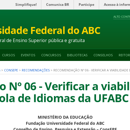
Simplifique!
Comunica BR
Participe
Acesso à infor
ALTO CONT
sidade Federal do ABC
ral de Ensino Superior pública e gratuita
CURSOS
EVENTOS
CONCURSOS
BIBLIOTECAS
CONSELHOS
REITOR
S
>
CONSEPE
>
RECOMENDAÇÕES
>
RECOMENDAÇÃO Nº 06 - VERIFICAR A VIABILIDADE
º 06 - Verificar a viabi
cola de Idiomas da UFABC
MINISTÉRIO DA EDUCAÇÃO
Fundação Universidade Federal do ABC
Conselho de Ensino, Pesquisa e Extensão – ConsEPE