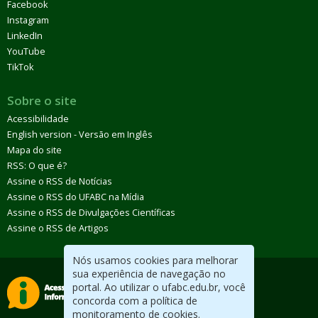
Facebook
Instagram
LinkedIn
YouTube
TikTok
Sobre o site
Acessibilidade
English version - Versão em Inglês
Mapa do site
RSS: O que é?
Assine o RSS de Notícias
Assine o RSS do UFABC na Mídia
Assine o RSS de Divulgações Científicas
Assine o RSS de Artigos
Nós usamos cookies para melhorar
sua experiência de navegação no
portal. Ao utilizar o ufabc.edu.br, você
concorda com a política de
monitoramento de cookies.