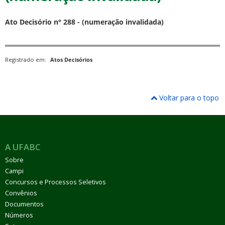
Ato Decisório n° 288 - (numeração invalidada)
Registrado em:
Atos Decisórios
ubmenu
Voltar para o topo
ubmenu
ubmenu
A UFABC
Sobre
Campi
Concursos e Processos Seletivos
Convênios
Documentos
Números