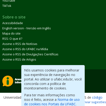
YouTube
TikTok
Sobre o site
Acessibilidade
English version - Versão em Inglês
Mapa do site
RSS: O que é?
Assine o RSS de Notícias
Assine o RSS do UFABC na Mídia
Assine o RSS de Divulgações Científicas
Assine o RSS de Artigos
Nós usamos cookies para melhorar
sua experiência de navegação no
portal. Ao utilizar o ufabc.edu.br, você
concorda com a política de
monitoramento de cookies.
Para ter mais informações como
Universidade Federal do ABC. Desenvolvido com CMS de
código
isso é feito, acesse a
Norma de uso
aberto
.
Reportar erros / Enviar sugestões
de cookies nos Portais da UFABC.