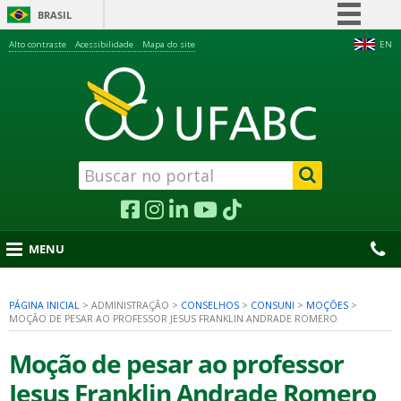
BRASIL
Simplifique!
Alto contraste
Acessibilidade
Mapa do site
EN
Comunica BR
Participe
Acesso à informação
Legislação
Canais
MENU
PÁGINA INICIAL
>
ADMINISTRAÇÃO
>
CONSELHOS
>
CONSUNI
>
MOÇÕES
>
MOÇÃO DE PESAR AO PROFESSOR JESUS FRANKLIN ANDRADE ROMERO
nu
Moção de pesar ao professor
Jesus Franklin Andrade Romero