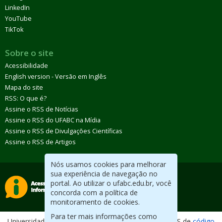
LinkedIn
YouTube
TikTok
Sobre o site
Acessibilidade
English version - Versão em Inglês
Mapa do site
RSS: O que é?
Assine o RSS de Notícias
Assine o RSS do UFABC na Mídia
Assine o RSS de Divulgações Científicas
Assine o RSS de Artigos
Nós usamos cookies para melhorar
sua experiência de navegação no
portal. Ao utilizar o ufabc.edu.br, você
concorda com a política de
monitoramento de cookies.
Para ter mais informações como
Universidade Federal do ABC. Desenvolvido com CMS de
código