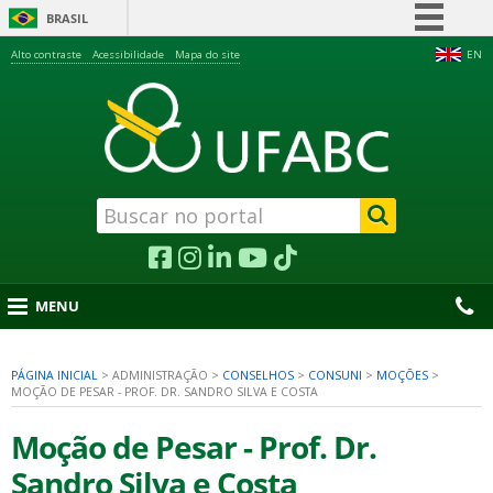
BRASIL
Simplifique!
Alto contraste
Acessibilidade
Mapa do site
EN
Comunica BR
Participe
Acesso à informação
Legislação
Canais
MENU
PÁGINA INICIAL
>
ADMINISTRAÇÃO
>
CONSELHOS
>
CONSUNI
>
MOÇÕES
>
MOÇÃO DE PESAR - PROF. DR. SANDRO SILVA E COSTA
nu
Moção de Pesar - Prof. Dr.
Sandro Silva e Costa