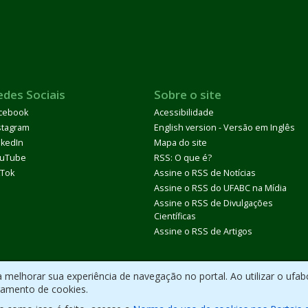
edes Sociais
Sobre o site
cebook
Acessibilidade
stagram
English version - Versão em Inglês
nkedIn
Mapa do site
uTube
RSS: O que é?
kTok
Assine o RSS de Notícias
Assine o RSS do UFABC na Mídia
Assine o RSS de Divulgações
Científicas
Assine o RSS de Artigos
melhorar sua experiência de navegação no portal. Ao utilizar o ufab
ramento de cookies.