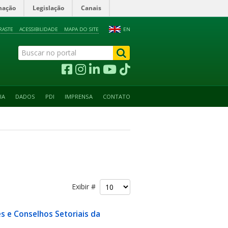
mação
Legislação
Canais
RASTE
ACESSIBILIDADE
MAPA DO SITE
EN
IA
DADOS
PDI
IMPRENSA
CONTATO
Exibir #
s e Conselhos Setoriais da