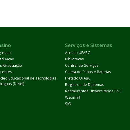
nsino
Serviços e Sistemas
gresso
Acesso UFABC
aduação
Bibliotecas
s-Graduação
Central de Serviços
centes
Coleta de Pilhas e Baterias
cleo Educacional de Tecnologias
Fretado UFABC
Línguas (Netel)
Registros de Diplomas
Restaurantes Universitários (RU)
Webmail
SIG