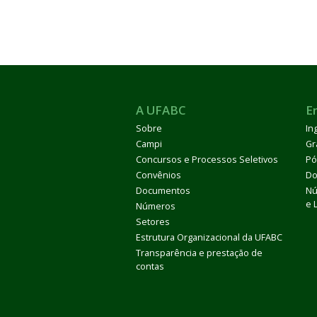
A UFABC
E
Sobre
In
Campi
Gr
Concursos e Processos Seletivos
Pó
Convênios
Do
Documentos
Nú
e 
Números
Setores
Estrutura Organizacional da UFABC
Transparência e prestação de
contas