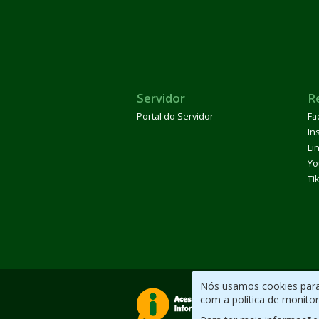
Servidor
R
Portal do Servidor
Fa
In
Li
Yo
Ti
Nós usamos cookies para 
com a política de monito