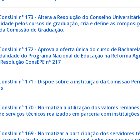
onsUni n° 173 - Altera a Resolução do Conselho Universitári
idade pelos cursos de graduação, cria e define as composiçõ
 da Comissão de Graduação.
onsUni n° 172 - Aprova a oferta única do curso de Bacharel
odalidade do Programa Nacional de Educação na Reforma Agrá
 Resolução ConsEPE nº 217
ConsUni n° 171 - Dispõe sobre a instituição da Comissão Pe
os
onsUni n° 170 - Normatiza a utilização dos valores remanes
e serviços técnicos realizados em parceria com instituições
ConsUni n° 169 - Normatizar a participação dos servidores 
 e prestação de serviços técnicos realizados em parceria co