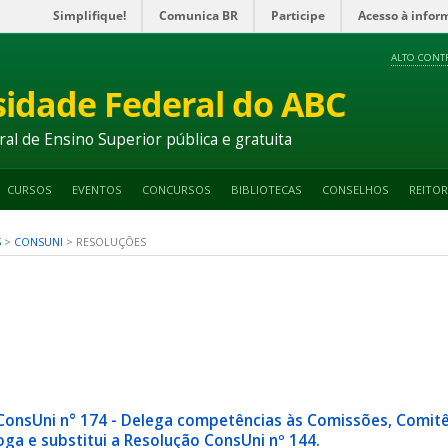
Simplifique!
Comunica BR
Participe
Acesso à infor
ALTO CONT
sidade Federal do ABC
ral de Ensino Superior pública e gratuita
CURSOS
EVENTOS
CONCURSOS
BIBLIOTECAS
CONSELHOS
REITOR
S
>
CONSUNI
>
RESOLUÇÕES
ConsUni n° 174 - Delega competências às Comissões, Comitê
ga e substitui a Resolução ConsUni nº 144.