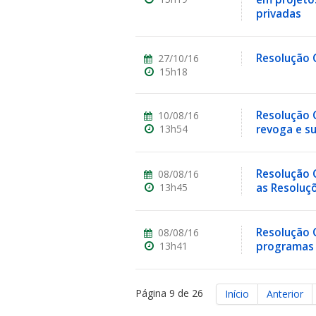
privadas
Resolução C
27/10/16
15h18
Resolução C
10/08/16
13h54
revoga e su
Resolução C
08/08/16
13h45
as Resoluçõ
Resolução 
08/08/16
13h41
programas 
Página 9 de 26
Início
Anterior