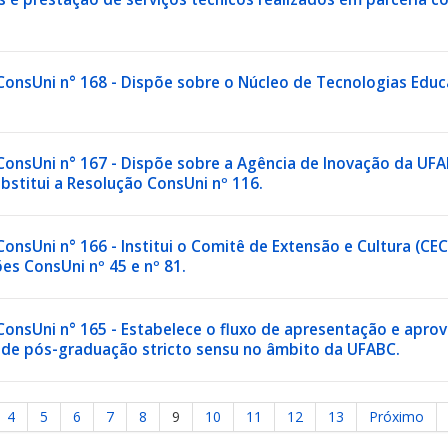
onsUni n° 168 - Dispõe sobre o Núcleo de Tecnologias Educa
onsUni n° 167 - Dispõe sobre a Agência de Inovação da UFAB
bstitui a Resolução ConsUni nº 116.
onsUni n° 166 - Institui o Comitê de Extensão e Cultura (CE
es ConsUni nº 45 e nº 81.
ConsUni n° 165 - Estabelece o fluxo de apresentação e apr
de pós-graduação stricto sensu no âmbito da UFABC.
4
5
6
7
8
9
10
11
12
13
Próximo