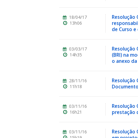
Resolução C
18/04/17
13h06
responsabil
de Curso e
ubmenu
Resolução C
03/03/17
14h35
(BRI) na m
o anexo da
ubmenu
Resolução 
28/11/16
ubmenu
11h18
Document
Resolução C
03/11/16
16h21
prestação d
Resolução 
03/11/16
15h19
em projetos