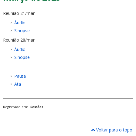
Reunião 21/mar
Áudio
Sinopse
Reunião 28/mar
ubmenu
Áudio
Sinopse
ubmenu
Pauta
Ata
ubmenu
Registrado em:
Sessões
Voltar para o topo