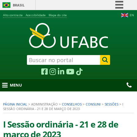
BRASIL
Simplifique!
Alto contraste
Acessibilidade
Mapa do site
EN
Comunica BR
Participe
Acesso à informação
Legislação
Canais
MENU
PÁGINA INICIAL
>
ADMINISTRAÇÃO
>
CONSELHOS
>
CONSUNI
>
SESSÕES
>
I
SESSÃO ORDINÁRIA - 21 E 28 DE MARÇO DE 2023
nu
I Sessão ordinária - 21 e 28 de
março de 2023