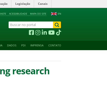
mação
Legislação
Canais
RASTE
ACESSIBILIDADE
MAPA DO SITE
EN
IA
DADOS
PDI
IMPRENSA
CONTATO
ing research