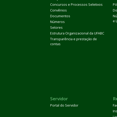
Concursos e Processos Seletivos
Pó
Convênios
Do
Documentos
Nú
e 
Números
Setores
Estrutura Organizacional da UFABC
Transparência e prestação de
contas
Servidor
R
Portal do Servidor
Fa
In
Li