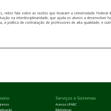
hts, reitor fala sobre as razões que levaram a Universidade Federa
tituição na interdisciplinaridade, que ajuda os alunos a desenvolver 
, a política de contratação de professores de alta qualidade, e out
nsino
Serviços e Sistemas
gresso
Acesso UFABC
aduação
Bibliotecas