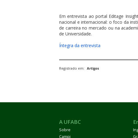
Em entrevista ao portal Editage Insig
nacional e internacional: o foco da ins
de carreira no mercado ou na academia
de Universidade.
ubmenu
Íntegra da entrevista
Registrado em:
Artigos
ubmenu
ubmenu
A UFABC
E
Sobre
In
Campi
Gr