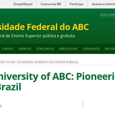
Simplifique!
Comunica BR
Participe
Acesso à infor
ALTO CONT
sidade Federal do ABC
ral de Ensino Superior pública e gratuita
CURSOS
EVENTOS
CONCURSOS
BIBLIOTECAS
CONSELHOS
REITOR
RSITY OF ABC: PIONEERING RESEARCH EDUCATION IN BRAZIL
iversity of ABC: Pioneer
razil
50