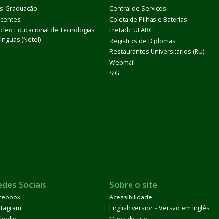
s-Graduação
Central de Serviços
centes
Coleta de Pilhas e Baterias
cleo Educacional de Tecnologias
Fretado UFABC
Línguas (Netel)
Registros de Diplomas
Restaurantes Universitários (RU)
Webmail
SIG
edes Sociais
Sobre o site
cebook
Acessibilidade
stagram
English version - Versão em Inglês
nkedIn
Mapa do site