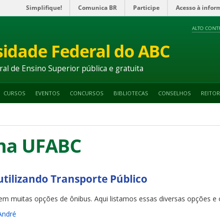
Simplifique!
Comunica BR
Participe
Acesso à infor
ALTO CONT
sidade Federal do ABC
ral de Ensino Superior pública e gratuita
CURSOS
EVENTOS
CONCURSOS
BIBLIOTECAS
CONSELHOS
REITOR
na UFABC
ilizando Transporte Público
m muitas opções de ônibus. Aqui listamos essas diversas opções e 
André