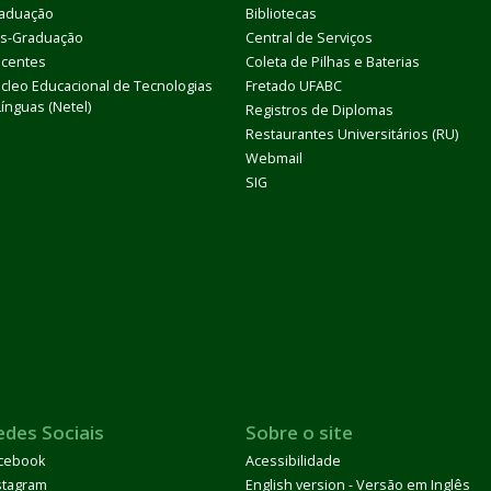
aduação
Bibliotecas
s-Graduação
Central de Serviços
centes
Coleta de Pilhas e Baterias
cleo Educacional de Tecnologias
Fretado UFABC
Línguas (Netel)
Registros de Diplomas
Restaurantes Universitários (RU)
Webmail
SIG
edes Sociais
Sobre o site
cebook
Acessibilidade
stagram
English version - Versão em Inglês