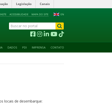
mação
Legislação
Canais
RASTE
ACESSIBILIDADE
MAPA DO SITE
EN
IA
DADOS
PDI
IMPRENSA
CONTATO
os locais de desembarque: