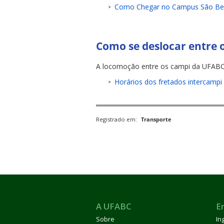
Como Chegar no Campus São Be
Como se deslocar entre o
A locomoção entre os campi da UFABC po
ubmenu
Horários dos fretados intercampi
ubmenu
Registrado em:
Transporte
ubmenu
A UFABC
E
Sobre
In