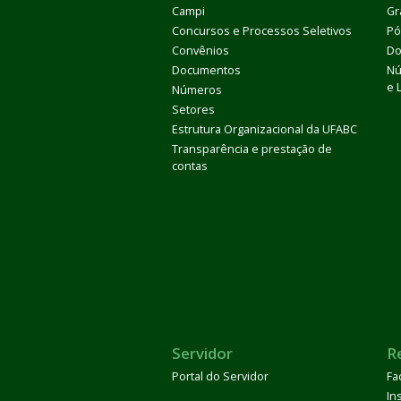
Campi
Gr
Concursos e Processos Seletivos
Pó
Convênios
Do
Documentos
Nú
e 
Números
Setores
Estrutura Organizacional da UFABC
Transparência e prestação de
contas
Servidor
R
Portal do Servidor
Fa
In