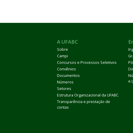
A UFABC
E
ubmenu
Sobre
In
Campi
Gr
Concursos e Processos Seletivos
Pó
ubmenu
Convênios
Do
Documentos
Nú
e 
ubmenu
Números
Setores
Estrutura Organizacional da UFABC
Transparência e prestação de
contas