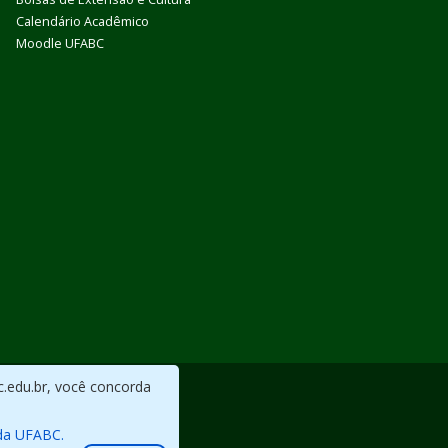
Calendário Acadêmico
Moodle UFABC
c.edu.br, você concorda
da UFABC.