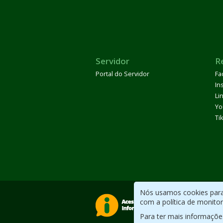
Servidor
R
Portal do Servidor
Fa
In
Li
Yo
Ti
Nós usamos cookies para 
com a política de monito
Para ter mais informaçõe