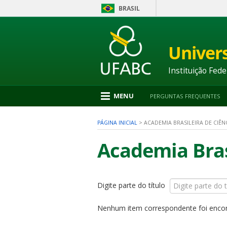
BRASIL
Ir
para
conteúdo
Univer
1
Ir
para
Instituição Fede
menu
2
Ir
MENU
PERGUNTAS FREQUENTES
para
busca
3
PÁGINA INICIAL
>
ACADEMIA BRASILEIRA DE CIÊNC
Ir
para
Academia Brasi
rodapé
4
Digite parte do título
nu
Nenhum item correspondente foi enco