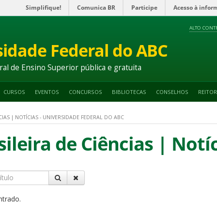
Simplifique!
Comunica BR
Participe
Acesso à infor
ALTO CONT
sidade Federal do ABC
ral de Ensino Superior pública e gratuita
CURSOS
EVENTOS
CONCURSOS
BIBLIOTECAS
CONSELHOS
REITOR
IAS | NOTÍCIAS - UNIVERSIDADE FEDERAL DO ABC
leira de Ciências | Notí
ntrado.