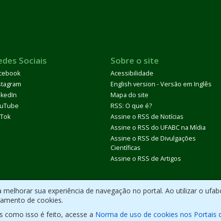
edes Sociais
Sobre o site
cebook
Acessibilidade
stagram
English version - Versão em Inglês
nkedIn
Mapa do site
uTube
RSS: O que é?
kTok
Assine o RSS de Notícias
Assine o RSS do UFABC na Mídia
Assine o RSS de Divulgações
Científicas
Assine o RSS de Artigos
melhorar sua experiência de navegação no portal. Ao utilizar o ufab
ramento de cookies.
s como isso é feito, acesse a
Norma de uso de cookies nos Portais 