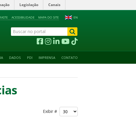
mação
Legislação
Canais
RASTE
ACESSIBILIDADE
MAPA DO SITE
EN
IA
DADOS
PDI
IMPRENSA
CONTATO
cias
Exibir #