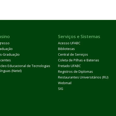
nsino
Serviços e Sistemas
gresso
Acesso UFABC
aduação
Bibliotecas
s-Graduação
Central de Serviços
centes
Coleta de Pilhas e Baterias
cleo Educacional de Tecnologias
Fretado UFABC
Línguas (Netel)
Registros de Diplomas
Restaurantes Universitários (RU)
Webmail
SIG