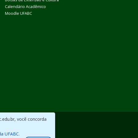
Calendário Acadêmico
Moodle UFABC
c.edu.br, você concorda
da UFABC.