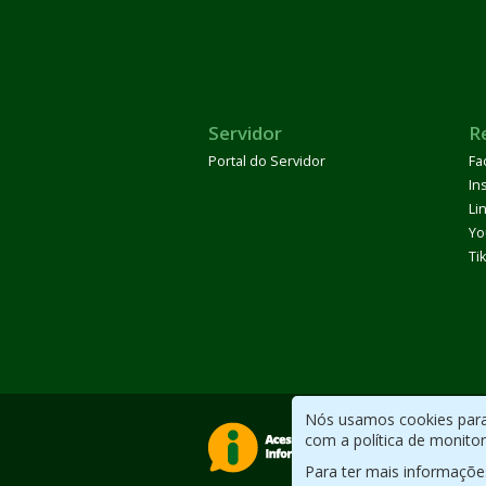
Servidor
R
Portal do Servidor
Fa
In
Li
Yo
Ti
Nós usamos cookies para 
com a política de monito
Para ter mais informaçõe