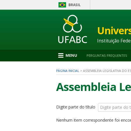
BRASIL
Ir
para
conteúdo
Univer
1
Ir
para
Instituição Fede
menu
2
Ir
MENU
PERGUNTAS FREQUENTES
para
busca
3
PÁGINA INICIAL
>
ASSEMBLEIA LEGISLATIVA DO E
Ir
para
Assembleia Le
rodapé
4
Digite parte do título
nu
Nenhum item correspondente foi enco