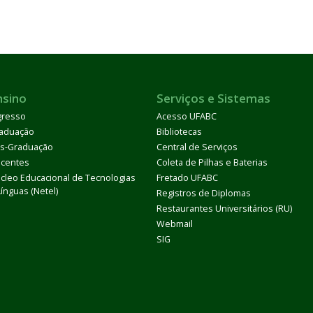
nsino
Serviços e Sistemas
gresso
Acesso UFABC
aduação
Bibliotecas
s-Graduação
Central de Serviços
centes
Coleta de Pilhas e Baterias
cleo Educacional de Tecnologias
Fretado UFABC
Línguas (Netel)
Registros de Diplomas
Restaurantes Universitários (RU)
Webmail
SIG