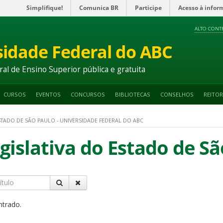
Simplifique!
Comunica BR
Participe
Acesso à infor
ALTO CONT
sidade Federal do ABC
ral de Ensino Superior pública e gratuita
CURSOS
EVENTOS
CONCURSOS
BIBLIOTECAS
CONSELHOS
REITOR
STADO DE SÃO PAULO - UNIVERSIDADE FEDERAL DO ABC
gislativa do Estado de Sã
ntrado.