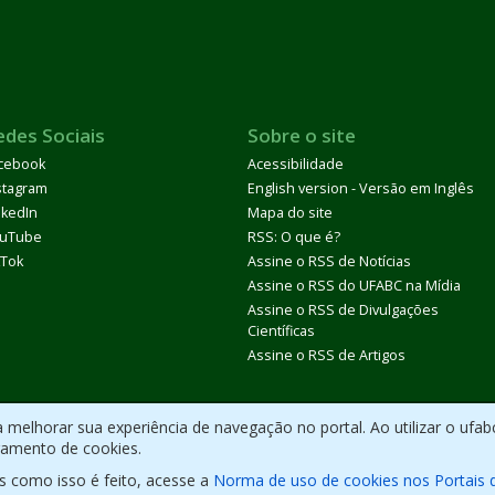
edes Sociais
Sobre o site
cebook
Acessibilidade
stagram
English version - Versão em Inglês
nkedIn
Mapa do site
uTube
RSS: O que é?
kTok
Assine o RSS de Notícias
Assine o RSS do UFABC na Mídia
Assine o RSS de Divulgações
Científicas
Assine o RSS de Artigos
melhorar sua experiência de navegação no portal. Ao utilizar o ufab
ramento de cookies.
s como isso é feito, acesse a
Norma de uso de cookies nos Portais 