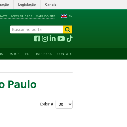
mação
Legislação
Canais
RASTE
ACESSIBILIDADE
MAPA DO SITE
EN
IA
DADOS
PDI
IMPRENSA
CONTATO
o Paulo
Exibir #