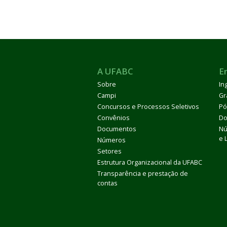
A UFABC
E
ubmenu
Sobre
In
Campi
Gr
Concursos e Processos Seletivos
Pó
ubmenu
Convênios
Do
Documentos
Nú
e 
ubmenu
Números
Setores
Estrutura Organizacional da UFABC
Transparência e prestação de
contas