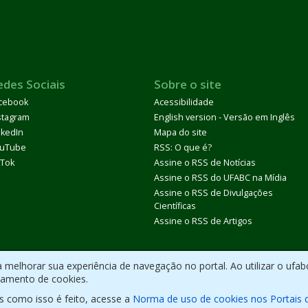
edes Sociais
Sobre o site
cebook
Acessibilidade
stagram
English version - Versão em Inglês
nkedIn
Mapa do site
uTube
RSS: O que é?
kTok
Assine o RSS de Notícias
Assine o RSS do UFABC na Mídia
Assine o RSS de Divulgações
Científicas
Assine o RSS de Artigos
melhorar sua experiência de navegação no portal. Ao utilizar o ufab
ramento de cookies.
s como isso é feito, acesse a
Norma de uso de cookies nos Portais 