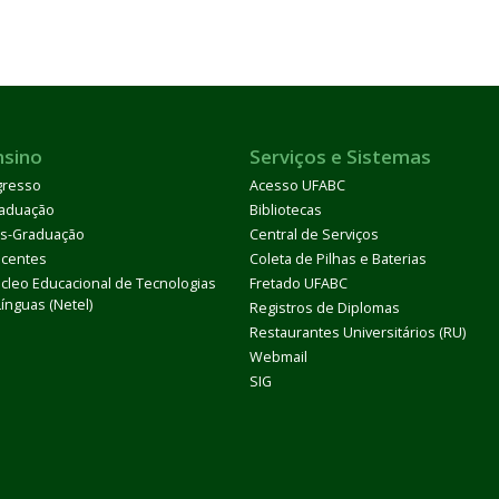
nsino
Serviços e Sistemas
gresso
Acesso UFABC
aduação
Bibliotecas
s-Graduação
Central de Serviços
centes
Coleta de Pilhas e Baterias
cleo Educacional de Tecnologias
Fretado UFABC
Línguas (Netel)
Registros de Diplomas
Restaurantes Universitários (RU)
Webmail
SIG