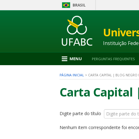
BRASIL
Ir
para
conteúdo
Univer
1
Ir
para
Instituição Fede
menu
2
Ir
MENU
PERGUNTAS FREQUENTES
para
busca
3
PÁGINA INICIAL
>
CARTA CAPITAL | BLOG NEGRO 
Ir
para
Carta Capital 
rodapé
4
Digite parte do título
nu
Nenhum item correspondente foi enco