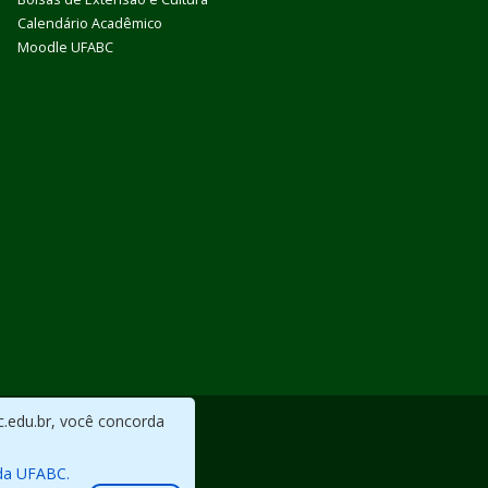
Calendário Acadêmico
Moodle UFABC
c.edu.br, você concorda
da UFABC.