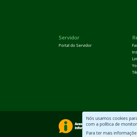
Servidor
R
Portal do Servidor
Fa
In
Li
Yo
Ti
Nós usamos cookies para 
com a política de monito
Para ter mais informaçõe