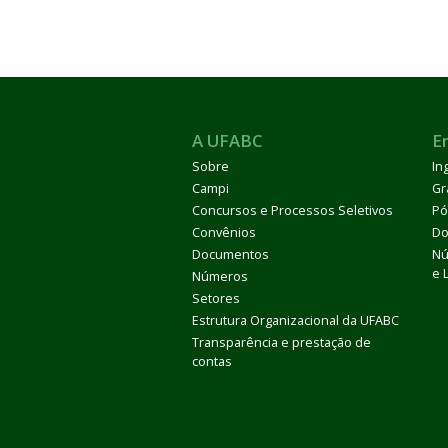
A UFABC
E
ubmenu
Sobre
In
Campi
Gr
Concursos e Processos Seletivos
Pó
ubmenu
Convênios
Do
Documentos
Nú
e 
ubmenu
Números
Setores
Estrutura Organizacional da UFABC
Transparência e prestação de
contas