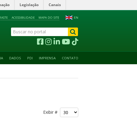
mação
Legislação
Canais
RASTE
ACESSIBILIDADE
MAPA DO SITE
EN
IA
DADOS
PDI
IMPRENSA
CONTATO
Exibir #