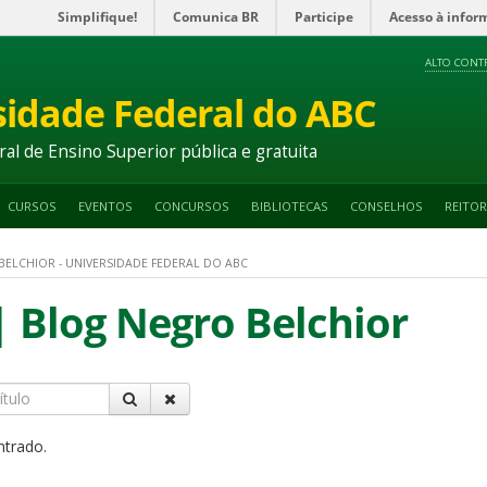
Simplifique!
Comunica BR
Participe
Acesso à infor
ALTO CONT
sidade Federal do ABC
ral de Ensino Superior pública e gratuita
CURSOS
EVENTOS
CONCURSOS
BIBLIOTECAS
CONSELHOS
REITOR
BELCHIOR - UNIVERSIDADE FEDERAL DO ABC
| Blog Negro Belchior
ntrado.