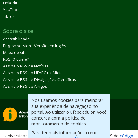
LinkedIn
YouTube
TikTok
Sobre o site
Acessibilidade
English version - Versão em Inglês
Mapa do site
RSS: O que é?
Assine o RSS de Notícias
Assine o RSS do UFABC na Mídia
Assine o RSS de Divulgações Científicas
Assine o RSS de Artigos
Nós usamos cookies para melhorar
sua experiência de navegação no
portal. Ao utilizar o ufabc.edu.br, você
concorda com a política de
monitoramento de cookies.
Para ter mais informações como
Universidade Federal do ABC. Desenvolvido com CMS de
código