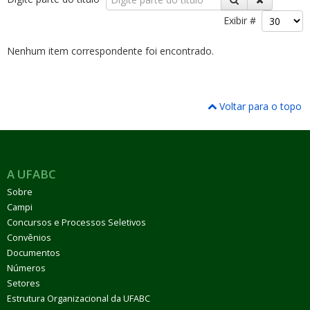
Exibir #
Nenhum item correspondente foi encontrado.
ubmenu
Voltar para o topo
ubmenu
A UFABC
ubmenu
Sobre
Campi
Concursos e Processos Seletivos
Convênios
Documentos
Números
Setores
Estrutura Organizacional da UFABC