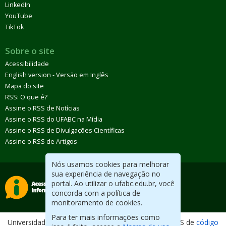
LinkedIn
YouTube
TikTok
Sobre o site
Acessibilidade
English version - Versão em Inglês
Mapa do site
RSS: O que é?
Assine o RSS de Notícias
Assine o RSS do UFABC na Mídia
Assine o RSS de Divulgações Científicas
Assine o RSS de Artigos
Nós usamos cookies para melhorar
sua experiência de navegação no
portal. Ao utilizar o ufabc.edu.br, você
concorda com a política de
monitoramento de cookies.
Para ter mais informações como
Universidade Federal do ABC. Desenvolvido com CMS de
código