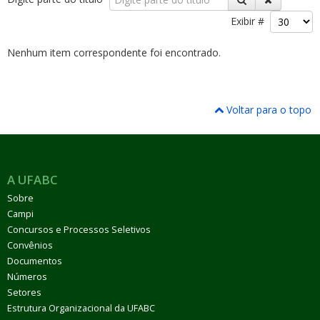
Exibir #
Nenhum item correspondente foi encontrado.
ubmenu
Voltar para o topo
ubmenu
A UFABC
ubmenu
Sobre
Campi
Concursos e Processos Seletivos
Convênios
Documentos
Números
Setores
Estrutura Organizacional da UFABC