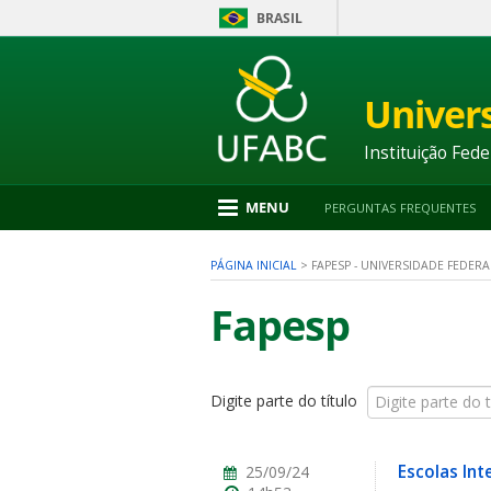
BRASIL
Ir
para
conteúdo
Univer
1
Ir
para
Instituição Fede
menu
2
Ir
MENU
PERGUNTAS FREQUENTES
para
busca
3
PÁGINA INICIAL
>
FAPESP - UNIVERSIDADE FEDER
Ir
para
Fapesp
rodapé
4
Digite parte do título
nu
Escolas In
25/09/24