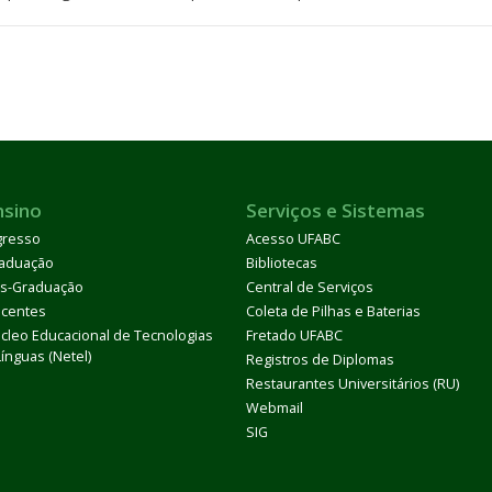
nsino
Serviços e Sistemas
gresso
Acesso UFABC
aduação
Bibliotecas
s-Graduação
Central de Serviços
centes
Coleta de Pilhas e Baterias
cleo Educacional de Tecnologias
Fretado UFABC
Línguas (Netel)
Registros de Diplomas
Restaurantes Universitários (RU)
Webmail
SIG