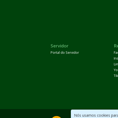
Servidor
R
Portal do Servidor
Fa
In
Li
Yo
Ti
Nós usamos cookies para 