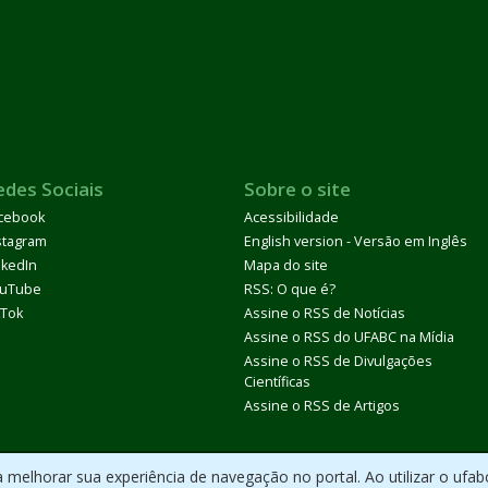
edes Sociais
Sobre o site
cebook
Acessibilidade
stagram
English version - Versão em Inglês
nkedIn
Mapa do site
uTube
RSS: O que é?
kTok
Assine o RSS de Notícias
Assine o RSS do UFABC na Mídia
Assine o RSS de Divulgações
Científicas
Assine o RSS de Artigos
melhorar sua experiência de navegação no portal. Ao utilizar o ufab