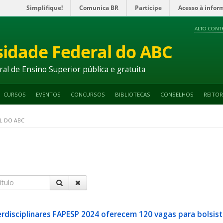
Simplifique!
Comunica BR
Participe
Acesso à infor
ALTO CONT
sidade Federal do ABC
ral de Ensino Superior pública e gratuita
CURSOS
EVENTOS
CONCURSOS
BIBLIOTECAS
CONSELHOS
REITOR
AL DO ABC
terdisciplinares FAPESP 2024 oferecem 120 vagas para bolsi