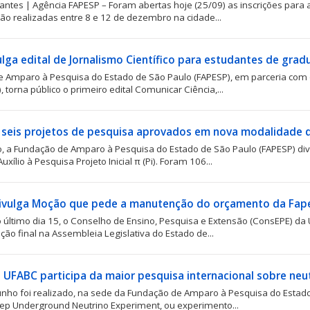
antes | Agência FAPESP – Foram abertas hoje (25/09) as inscrições para a
ão realizadas entre 8 e 12 de dezembro na cidade...
lga edital de Jornalismo Científico para estudantes de gra
e Amparo à Pesquisa do Estado de São Paulo (FAPESP), em parceria com 
 torna público o primeiro edital Comunicar Ciência,...
seis projetos de pesquisa aprovados em nova modalidade d
 a Fundação de Amparo à Pesquisa do Estado de São Paulo (FAPESP) divu
ílio à Pesquisa Projeto Inicial π (Pi). Foram 106...
ivulga Moção que pede a manutenção do orçamento da Fap
 último dia 15, o Conselho de Ensino, Pesquisa e Extensão (ConsEPE) d
ção final na Assembleia Legislativa do Estado de...
 UFABC participa da maior pesquisa internacional sobre neu
junho foi realizado, na sede da Fundação de Amparo à Pesquisa do Estad
ep Underground Neutrino Experiment, ou experimento...