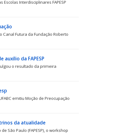
s Escolas Interdisciplinares FAPESP
duação
o Canal Futura da Fundação Roberto
e auxílio da FAPESP
lgou o resultado da primeira
esp
a UFABC emitiu Moção de Preocupação
trinos da atualidade
o de São Paulo (FAPESP), o workshop