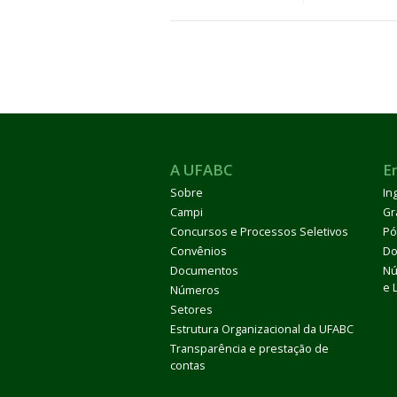
A UFABC
E
Sobre
In
Campi
Gr
Concursos e Processos Seletivos
Pó
Convênios
Do
Documentos
Nú
e 
Números
Setores
Estrutura Organizacional da UFABC
Transparência e prestação de
contas