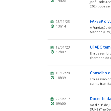
14h53
José Tadeu Ar
2024, que ser
FAPESP divu
23/11/23
13h14
A Fundação d
Marinho (FRM),
ubmenu
UFABC tem 
12/01/23
12h07
Em dezembro,
ubmenu
chamada do Aux
ubmenu
Conselho d
18/12/20
18h39
Em sessão do
com a tramita
Docente da
22/06/17
09h00
No dia 1º de 
DUNE (The De