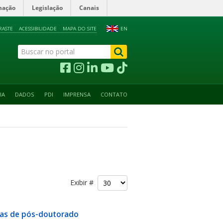
mação
Legislação
Canais
RASTE
ACESSIBILIDADE
MAPA DO SITE
EN
IA
DADOS
PDI
IMPRENSA
CONTATO
Exibir #
stas de pós-doutorado