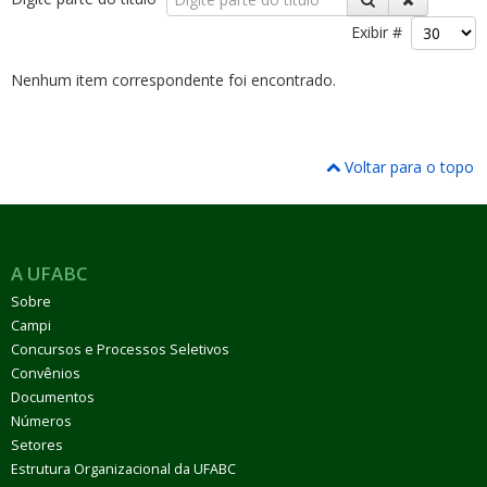
Exibir #
Nenhum item correspondente foi encontrado.
ubmenu
Voltar para o topo
ubmenu
A UFABC
ubmenu
Sobre
Campi
Concursos e Processos Seletivos
Convênios
Documentos
Números
Setores
Estrutura Organizacional da UFABC