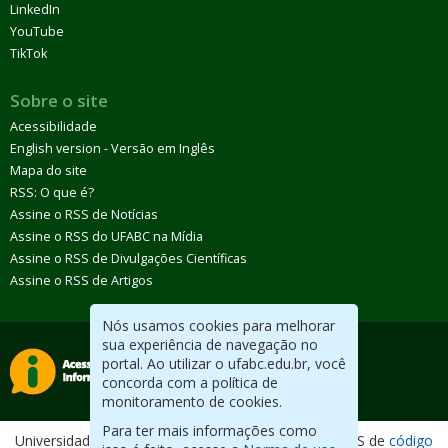
LinkedIn
YouTube
TikTok
Sobre o site
Acessibilidade
English version - Versão em Inglês
Mapa do site
RSS: O que é?
Assine o RSS de Notícias
Assine o RSS do UFABC na Mídia
Assine o RSS de Divulgações Científicas
Assine o RSS de Artigos
Nós usamos cookies para melhorar
sua experiência de navegação no
portal. Ao utilizar o ufabc.edu.br, você
concorda com a política de
monitoramento de cookies.
Para ter mais informações como
Universidade Federal do ABC. Desenvolvido com CMS de
código