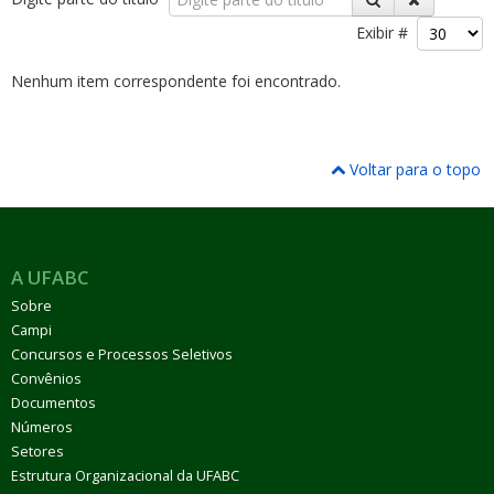
Exibir #
Nenhum item correspondente foi encontrado.
ubmenu
Voltar para o topo
ubmenu
A UFABC
ubmenu
Sobre
Campi
Concursos e Processos Seletivos
Convênios
Documentos
Números
Setores
Estrutura Organizacional da UFABC