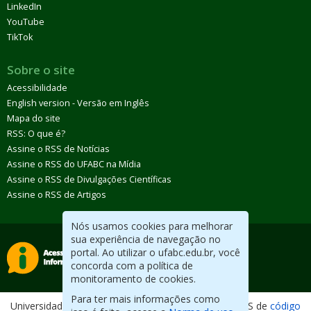
LinkedIn
YouTube
TikTok
Sobre o site
Acessibilidade
English version - Versão em Inglês
Mapa do site
RSS: O que é?
Assine o RSS de Notícias
Assine o RSS do UFABC na Mídia
Assine o RSS de Divulgações Científicas
Assine o RSS de Artigos
Nós usamos cookies para melhorar
sua experiência de navegação no
portal. Ao utilizar o ufabc.edu.br, você
concorda com a política de
monitoramento de cookies.
Para ter mais informações como
Universidade Federal do ABC. Desenvolvido com CMS de
código