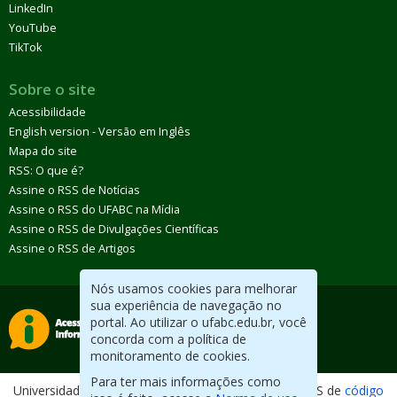
LinkedIn
YouTube
TikTok
Sobre o site
Acessibilidade
English version - Versão em Inglês
Mapa do site
RSS: O que é?
Assine o RSS de Notícias
Assine o RSS do UFABC na Mídia
Assine o RSS de Divulgações Científicas
Assine o RSS de Artigos
Nós usamos cookies para melhorar
sua experiência de navegação no
portal. Ao utilizar o ufabc.edu.br, você
concorda com a política de
monitoramento de cookies.
Para ter mais informações como
Universidade Federal do ABC. Desenvolvido com CMS de
código