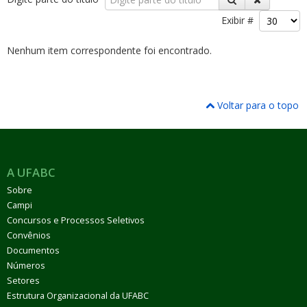
Exibir #
Nenhum item correspondente foi encontrado.
ubmenu
Voltar para o topo
ubmenu
A UFABC
ubmenu
Sobre
Campi
Concursos e Processos Seletivos
Convênios
Documentos
Números
Setores
Estrutura Organizacional da UFABC