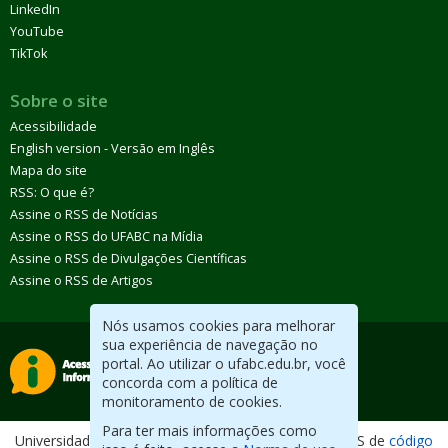
LinkedIn
YouTube
TikTok
Sobre o site
Acessibilidade
English version - Versão em Inglês
Mapa do site
RSS: O que é?
Assine o RSS de Notícias
Assine o RSS do UFABC na Mídia
Assine o RSS de Divulgações Científicas
Assine o RSS de Artigos
Nós usamos cookies para melhorar
sua experiência de navegação no
portal. Ao utilizar o ufabc.edu.br, você
concorda com a política de
monitoramento de cookies.
Para ter mais informações como
Universidade Federal do ABC. Desenvolvido com CMS de
código