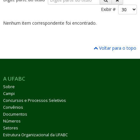
Exibir #
Nenhum item correspondente foi encontrado.
ubmenu
Voltar para o topo
ubmenu
A UFABC
ubmenu
Sobre
Campi
Concursos e Processos Seletivos
Convênios
Documentos
Números
Setores
Estrutura Organizacional da UFABC