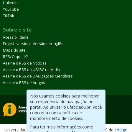
LinkedIn
YouTube
TikTok
Sobre o site
Acessibilidade
English version - Versão em Inglês
Mapa do site
RSS: O que é?
Assine o RSS de Notícias
Assine o RSS do UFABC na Mídia
Assine o RSS de Divulgações Científicas
Assine o RSS de Artigos
Nós usamos cookies para melhorar
sua experiência de navegação no
portal. Ao utilizar o ufabc.edu.br, você
concorda com a política de
monitoramento de cookies.
Para ter mais informações como
Universidade Federal do ABC. Desenvolvido com CMS de
código