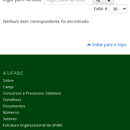
Exibir #
Nenhum item correspondente foi encontrado.
ubmenu
Voltar para o topo
ubmenu
A UFABC
ubmenu
Sobre
Campi
Concursos e Processos Seletivos
Convênios
Documentos
Números
Setores
Estrutura Organizacional da UFABC