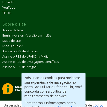
LinkedIn
YouTube
TikTok
Sobre o site
Acessibilidade
English version - Versão em Inglês
Mapa do site
RSS: O que é?
Assine o RSS de Notícias
Assine o RSS do UFABC na Mídia
Assine o RSS de Divulgações Científicas
Assine o RSS de Artigos
Nós usamos cookies para melhorar
sua experiência de navegação no
portal. Ao utilizar o ufabc.edu.br, você
concorda com a política de
monitoramento de cookies.
Para ter mais informações como
Universidade Federal do ABC. Desenvolvido com CMS de
código