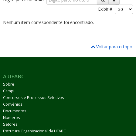
Exibir #
Nenhum item correspondente foi encontrado.
ubmenu
Voltar para o topo
ubmenu
A UFABC
ubmenu
Sobre
Campi
Concursos e Processos Seletivos
Convênios
Documentos
Números
Setores
Estrutura Organizacional da UFABC