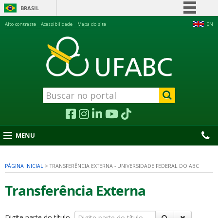
BRASIL
Simplifique!
Alto contraste
Acessibilidade
Mapa do site
EN
Comunica BR
Participe
Acesso à informação
Legislação
Canais
MENU
PÁGINA INICIAL
>
TRANSFERÊNCIA EXTERNA - UNIVERSIDADE FEDERAL DO ABC
nu
Transferência Externa
Digite parte do título