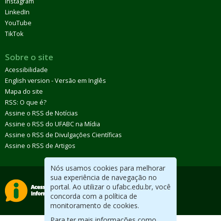
Instagram
LinkedIn
YouTube
TikTok
Sobre o site
Acessibilidade
English version - Versão em Inglês
Mapa do site
RSS: O que é?
Assine o RSS de Notícias
Assine o RSS do UFABC na Mídia
Assine o RSS de Divulgações Científicas
Assine o RSS de Artigos
Nós usamos cookies para melhorar
sua experiência de navegação no
portal. Ao utilizar o ufabc.edu.br, você
concorda com a política de
monitoramento de cookies.
Para ter mais informações como