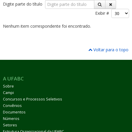
Digite parte do título
Exibir #
Nenhum item correspondente foi encontrado.
ubmenu
Voltar para o topo
ubmenu
A UFABC
ubmenu
Sobre
Campi
Concursos e Processos Seletivos
Convênios
Documentos
Números
Setores
Estrutura Organizacional da UFABC