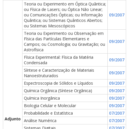
Teoria ou Experimento em Óptica Quântica;
ou Física de Lasers; ou Óptica Não Linear;
ou Comunicações Ópticas; ou Informação
09/2007
Quântica; ou Sistemas Quânticos Abertos;
ou Sistemas Mesoscópicos
Teoria ou Experimento ou Observação em
Física das Partículas Elementares e
09/2007
ubmenu
Campos; ou Cosmologia; ou Gravitação; ou
Astrofísica
Física Experimental: Física da Matéria
09/2007
Condensada
ubmenu
Síntese e Caracterização de Materiais
09/2007
Nanoestruturados
ubmenu
Espectroscopia de Sólidos e Líquidos
09/2007
Química Orgânica (Síntese Orgânica)
09/2007
Química Inorgânica
09/2007
Biologia Celular e Molecular
09/2007
Probabilidade e Estatística
07/2007
Adjunto
Análise Numérica
07/2007
Sistemas Digitais
07/2007