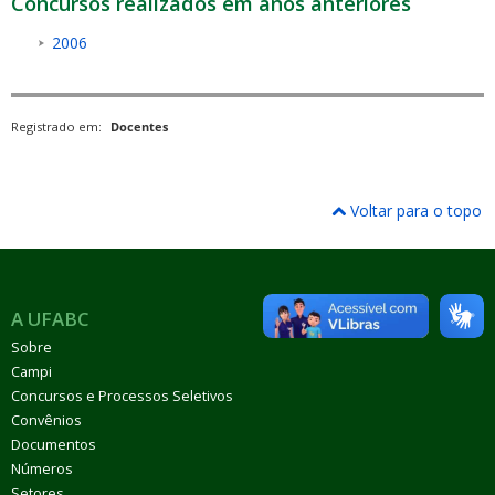
Concursos realizados em anos anteriores
2006
Registrado em:
Docentes
Voltar para o topo
A UFABC
Sobre
Campi
Concursos e Processos Seletivos
Convênios
Documentos
Números
Setores