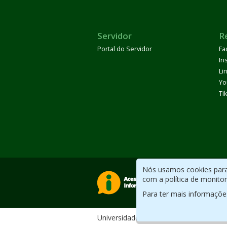
Servidor
R
Portal do Servidor
Fa
In
Li
Yo
Ti
Nós usamos cookies para 
com a política de monito
Para ter mais informaçõe
Universidade Federal do ABC. Desenv