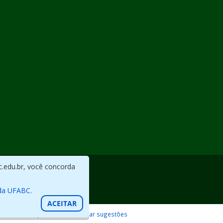
c.edu.br, você concorda
da UFABC.
ACEITAR
Reportar erros / Enviar sugestões