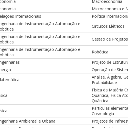
conomia
Macroeconomia
conomia
Microeconomia e M
elações Internacionais
Política Internacion
ngenharia de Instrumentação Automação e
Circuitos Elétricos
obótica
ngenharia de Instrumentação Automação e
Gestão de Projetos
obótica
ngenharia de Instrumentação Automação e
Robótica
obótica
ngenharias
Projeto de Estrutur
nergia
Operação de Sistem
Análise, Álgebra, 
atemática
Probabilidade
Física da Matéria 
ísica
Quântica, Física At
Quântica
Partículas element
ísica
Cosmologia
ngenharia Ambiental e Urbana
Projetos de Infraes