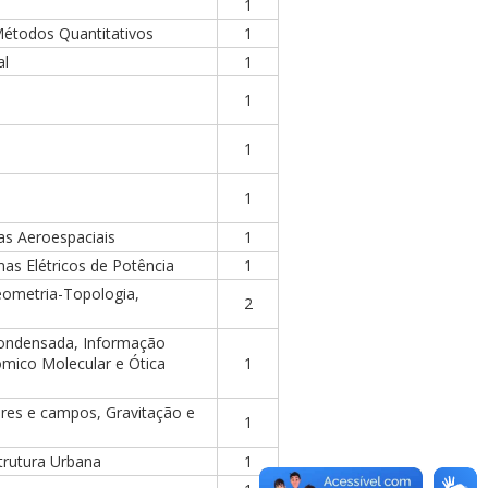
1
étodos Quantitativos
1
al
1
1
1
1
as Aeroespaciais
1
as Elétricos de Potência
1
Geometria-Topologia,
2
Condensada, Informação
ômico Molecular e Ótica
1
ares e campos, Gravitação e
1
trutura Urbana
1