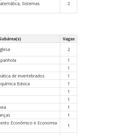
 Matemática, Sistemas
2
Subárea(s)
Vagas
glesa
2
spanhola
1
1
mática de invertebrados
1
oquímica Básica
1
1
1
nea
1
nanças
1
mento Econômico e Economia
1