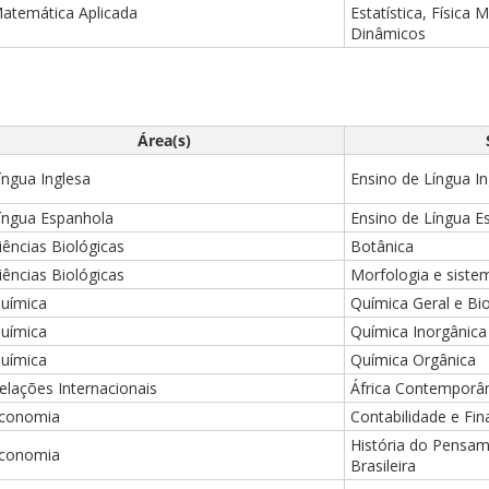
atemática Aplicada
Estatística, Física
Dinâmicos
Área(s)
íngua Inglesa
Ensino de Língua In
íngua Espanhola
Ensino de Língua E
iências Biológicas
Botânica
iências Biológicas
Morfologia e siste
uímica
Química Geral e Bi
uímica
Química Inorgânica
uímica
Química Orgânica
elações Internacionais
África Contemporâ
conomia
Contabilidade e Fi
História do Pensa
conomia
Brasileira