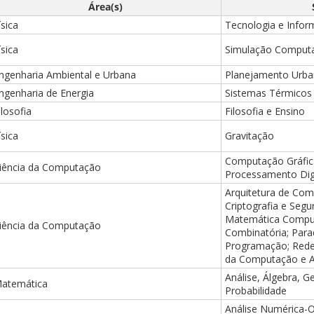
Área(s)
ísica
Tecnologia e Info
ísica
Simulação Computac
ngenharia Ambiental e Urbana
Planejamento Urba
ngenharia de Energia
Sistemas Térmicos
ilosofia
Filosofia e Ensino
ísica
Gravitação
Computação Gráfica
iência da Computação
Processamento Dig
Arquitetura de Com
Criptografia e Seg
Matemática Comput
iência da Computação
Combinatória; Para
Programação; Rede
da Computação e A
Análise, Álgebra, 
atemática
Probabilidade
Análise Numérica-