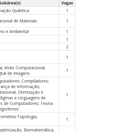
Subárea(s)
Vagas
rmação Quântica
1
ional de Materiais
1
no e Ambiental
1
1
2
1
; Visão Computacional;
1
ital de Imagens
putadores; Compiladores;
urança de Informação;
acional, Otimização e
1
digmas e Linguagens de
s de Computadores; Teoria
lgoritmos
Geometria-Topologia,
1
Optimização, Biomatemática,