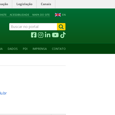
mação
Legislação
Canais
RASTE
ACESSIBILIDADE
MAPA DO SITE
EN
IA
DADOS
PDI
IMPRENSA
CONTATO
u.br