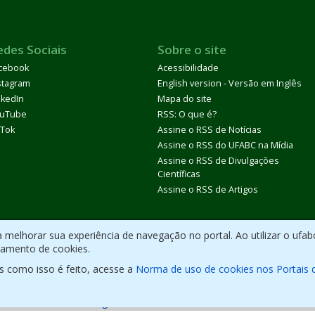
edes Sociais
Sobre o site
cebook
Acessibilidade
stagram
English version - Versão em Inglês
nkedIn
Mapa do site
uTube
RSS: O que é?
kTok
Assine o RSS de Notícias
Assine o RSS do UFABC na Mídia
Assine o RSS de Divulgações
Científicas
Assine o RSS de Artigos
melhorar sua experiência de navegação no portal. Ao utilizar o ufab
ramento de cookies.
s como isso é feito, acesse a
Norma de uso de cookies nos Portais 
olvido com CMS de
código aberto
.