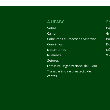
A UFABC
E
Sobre
In
Campi
Gr
Concursos e Processos Seletivos
Pó
Convênios
Do
Documentos
Nú
e 
Números
Setores
Estrutura Organizacional da UFABC
Transparência e prestação de
contas