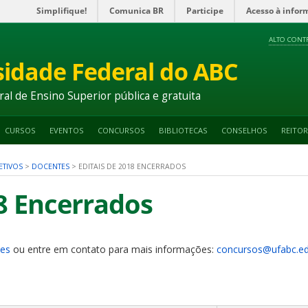
Simplifique!
Comunica BR
Participe
Acesso à infor
ALTO CONT
sidade Federal do ABC
ral de Ensino Superior pública e gratuita
CURSOS
EVENTOS
CONCURSOS
BIBLIOTECAS
CONSELHOS
REITOR
ETIVOS
>
DOCENTES
>
EDITAIS DE 2018 ENCERRADOS
18 Encerrados
tes
ou entre em contato para mais informações:
concursos@ufabc.ed