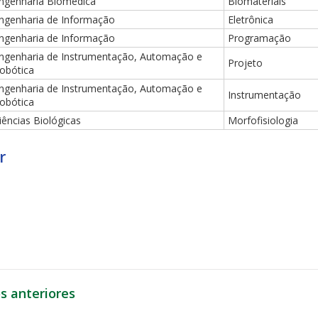
ngenharia Biomédica
Biomateriais
ngenharia de Informação
Eletrônica
ngenharia de Informação
Programação
ngenharia de Instrumentação, Automação e
Projeto
obótica
ngenharia de Instrumentação, Automação e
Instrumentação
obótica
iências Biológicas
Morfofisiologia
r
s anteriores