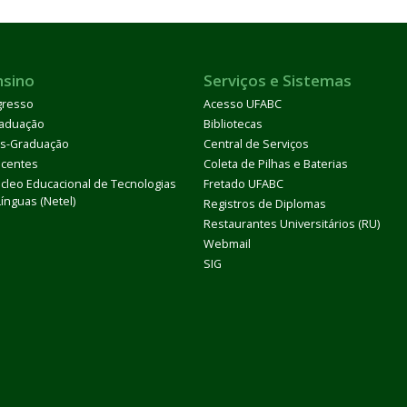
nsino
Serviços e Sistemas
gresso
Acesso UFABC
aduação
Bibliotecas
s-Graduação
Central de Serviços
centes
Coleta de Pilhas e Baterias
cleo Educacional de Tecnologias
Fretado UFABC
Línguas (Netel)
Registros de Diplomas
Restaurantes Universitários (RU)
Webmail
SIG