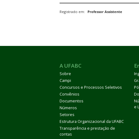
Registrado em:
Professor Assistente
A UFABC
E
Sobre
In
Campi
Gr
Concursos e Processos Seletivos
Pó
Convênios
Do
Documentos
Nú
e 
Números
Setores
Estrutura Organizacional da UFABC
Transparência e prestação de
contas