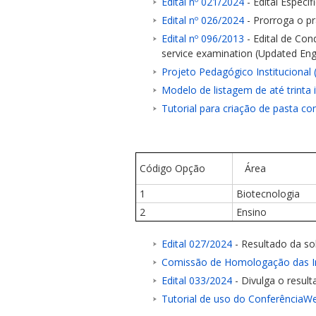
Edital nº 021/2024
- Edital Especí
Edital nº 026/2024
- Prorroga o pr
Edital nº 096/2013
- Edital de Con
service examination (Updated Engl
Projeto Pedagógico Institucional 
Modelo de listagem de até trinta 
ubmenu
Tutorial para criação de pasta c
ubmenu
Código Opção
Área
1
Biotecnologia
ubmenu
2
Ensino
Edital 027/2024
- Resultado da so
Comissão de Homologação das I
Edital 033/2024
- Divulga o result
Tutorial de uso do ConferênciaW