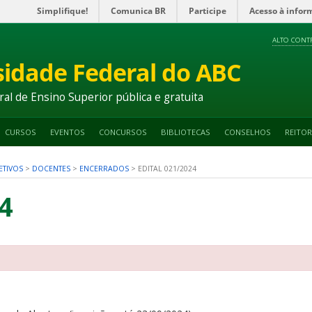
Simplifique!
Comunica BR
Participe
Acesso à infor
ALTO CONT
sidade Federal do ABC
ral de Ensino Superior pública e gratuita
CURSOS
EVENTOS
CONCURSOS
BIBLIOTECAS
CONSELHOS
REITOR
ETIVOS
>
DOCENTES
>
ENCERRADOS
>
EDITAL 021/2024
4