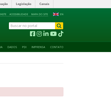
mação
Legislação
Canais
RASTE
ACESSIBILIDADE
MAPA DO SITE
EN
IA
DADOS
PDI
IMPRENSA
CONTATO