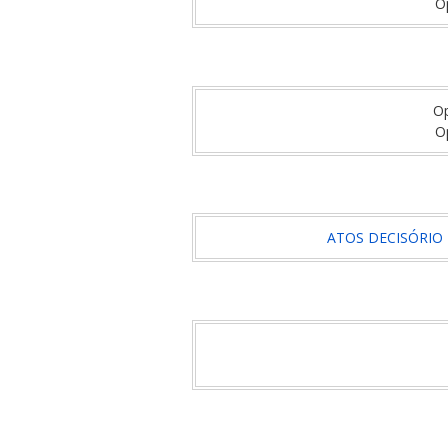
O
O
O
ATOS DECISÓRIO N