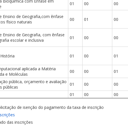
a Bioquímica com Ênfase em
01
00
00
e
de Ensino de Geografia,com ênfase
00
01
00
s físico naturais
de Ensino de Geografia, com ênfase
01
00
00
afia escolar e inclusiva
História
01
00
01
mputacional aplicada a Matéria
00
00
01
da e Moléculas
ação pública, orçamento e avaliação
01
00
00
as públicas
01
00
00
licitação de isenção do pagamento da taxa de inscrição
scrições
ado das inscrições