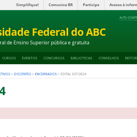
Simplifique!
Comunica BR
Participe
Acesso à infor
ALTO CONT
sidade Federal do ABC
ral de Ensino Superior pública e gratuita
CURSOS
EVENTOS
CONCURSOS
BIBLIOTECAS
CONSELHOS
REITOR
ETIVOS
>
DOCENTES
>
ENCERRADOS
>
EDITAL 037/2024
4