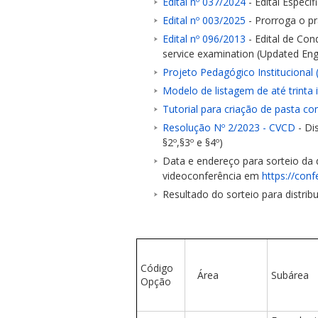
Edital nº 037/2024
- Edital Especí
Edital nº 003/2025
- Prorroga o pr
Edital nº 096/2013
- Edital de Con
service examination (Updated Engl
Projeto Pedagógico Institucional 
Modelo de listagem de até trinta 
ubmenu
Tutorial para criação de pasta c
Resolução Nº 2/2023 - CVCD
- Di
§2º,§3º e §4º)
Data e endereço para sorteio da d
ubmenu
videoconferência em
https://con
Resultado do sorteio para distrib
ubmenu
Código
Área
Subárea
Opção