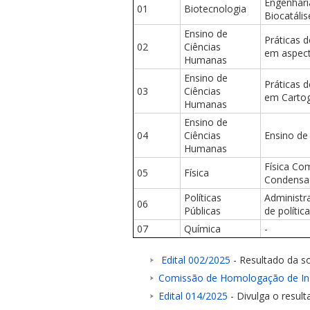
Engenhari
01
Biotecnologia
Biocatális
Ensino de
Práticas 
02
Ciências
em aspecto
Humanas
Ensino de
Práticas 
03
Ciências
em Cartogr
Humanas
Ensino de
04
Ciências
Ensino de 
Humanas
Física Co
05
Física
Condensa
Políticas
Administr
06
Públicas
de polític
07
Química
-
Edital 002/2025
- Resultado da so
Comissão de Homologação de In
Edital 014/2025
- Divulga o result