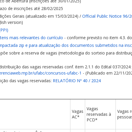
fico de Abertura (inscrições até 30/01/2025)
azo de inscrições até 28/02/2025
dições Gerais (atualizado em 15/03/2024) /
Official Public Notice 96/
ish version)
(PPI)
itens mais relevantes do currículo
- conforme previsto no item 4.3. do
ompactada zip e para atualização dos documentos submetidos na insc
spõe sobre a reserva de vagas (metodologia do sorteio para distribuiç
istribuição das vagas reservadas conf. item 2.1.1 do Edital 037/2024
ferenciaweb.rnp.br/ufabc/concursos-ufabc-1
- (Publicado em 22/11/20
uição das vagas reservadas:
RELATÓRIO Nº 40 / 2024
Vagas
Vagas
Vagas r
reservadas à
AC*
pessoa
PCD*