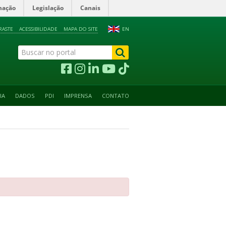
mação
Legislação
Canais
RASTE
ACESSIBILIDADE
MAPA DO SITE
EN
IA
DADOS
PDI
IMPRENSA
CONTATO