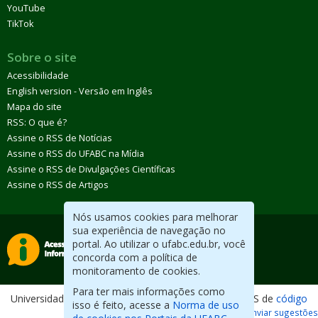
YouTube
TikTok
Sobre o site
Acessibilidade
English version - Versão em Inglês
Mapa do site
RSS: O que é?
Assine o RSS de Notícias
Assine o RSS do UFABC na Mídia
Assine o RSS de Divulgações Científicas
Assine o RSS de Artigos
Nós usamos cookies para melhorar
sua experiência de navegação no
portal. Ao utilizar o ufabc.edu.br, você
concorda com a política de
monitoramento de cookies.
Para ter mais informações como
Universidade Federal do ABC. Desenvolvido com CMS de
código
isso é feito, acesse a
Norma de uso
aberto
.
Reportar erros / Enviar sugestões