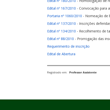
Edital nº 180/2010
- Homologação de res
Edital nº 167/2010
- Convocação para as 
Portaria nº 1060/2010
- Nomeação de ba
Edital nº 137/2010
- Inscrições deferid
Edital nº 134/2010
- Recolhimento de ta
ubmenu
Edital nº 88/2010
- Prorrogação das ins
Requerimento de inscrição
Edital de Abertura
ubmenu
ubmenu
Registrado em:
Professor Assistente