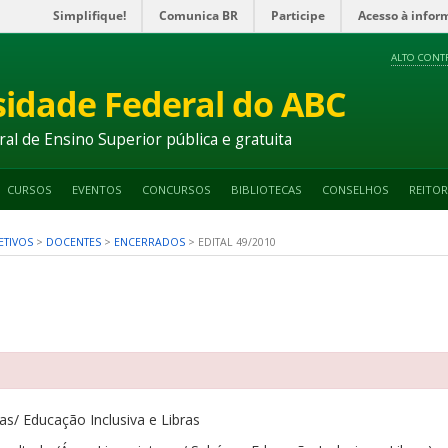
Simplifique!
Comunica BR
Participe
Acesso à infor
ALTO CONT
sidade Federal do ABC
ral de Ensino Superior pública e gratuita
CURSOS
EVENTOS
CONCURSOS
BIBLIOTECAS
CONSELHOS
REITOR
ETIVOS
>
DOCENTES
>
ENCERRADOS
>
EDITAL 49/2010
ras/ Educação Inclusiva e Libras