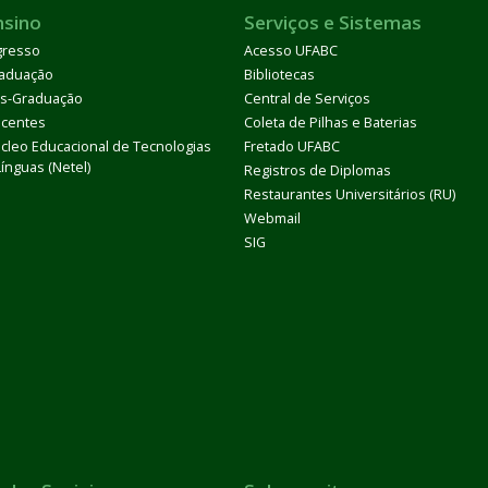
nsino
Serviços e Sistemas
gresso
Acesso UFABC
aduação
Bibliotecas
s-Graduação
Central de Serviços
centes
Coleta de Pilhas e Baterias
cleo Educacional de Tecnologias
Fretado UFABC
Línguas (Netel)
Registros de Diplomas
Restaurantes Universitários (RU)
Webmail
SIG