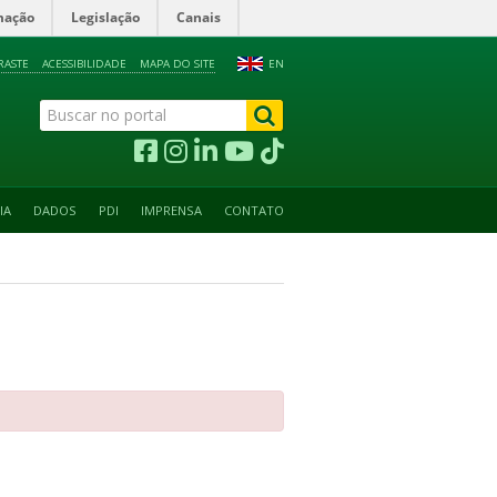
mação
Legislação
Canais
RASTE
ACESSIBILIDADE
MAPA DO SITE
EN
IA
DADOS
PDI
IMPRENSA
CONTATO