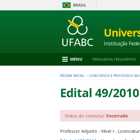
BRASIL
Ir
para
conteúdo
Univer
1
Ir
para
Instituição Fede
menu
2
Ir
MENU
PERGUNTAS FREQUENTES
para
busca
3
PÁGINA INICIAL
>
CONCURSOS E PROCESSOS SEL
Ir
para
Edital 49/2010
rodapé
4
Status do concurso:
Encerrado
nu
Professor Adjunto - Nível I - Licenciatu