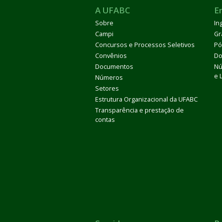
A UFABC
E
Sobre
In
Campi
Gr
Concursos e Processos Seletivos
Pó
Convênios
Do
Documentos
Nú
e 
Números
Setores
Estrutura Organizacional da UFABC
Transparência e prestação de
contas