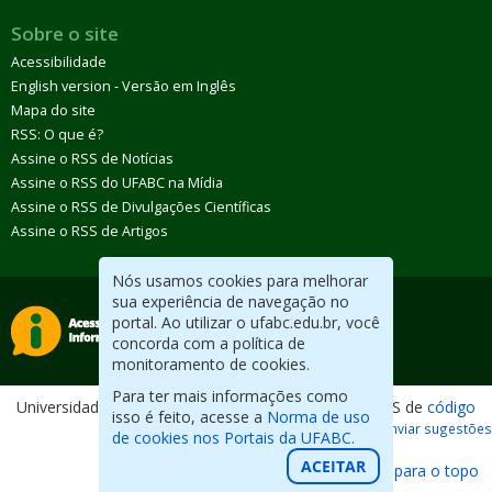
Sobre o site
Acessibilidade
English version - Versão em Inglês
Mapa do site
RSS: O que é?
Assine o RSS de Notícias
Assine o RSS do UFABC na Mídia
Assine o RSS de Divulgações Científicas
Assine o RSS de Artigos
Nós usamos cookies para melhorar
sua experiência de navegação no
portal. Ao utilizar o ufabc.edu.br, você
concorda com a política de
monitoramento de cookies.
Para ter mais informações como
Universidade Federal do ABC. Desenvolvido com CMS de
código
isso é feito, acesse a
Norma de uso
aberto
.
Reportar erros / Enviar sugestões
de cookies nos Portais da UFABC.
ACEITAR
Voltar para o topo