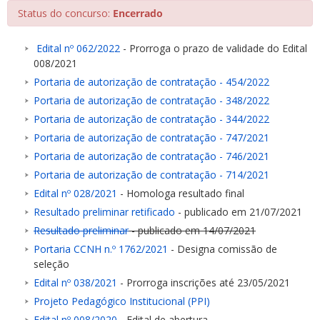
Status do concurso:
Encerrado
Edital nº 062/2022
- Prorroga o prazo de validade do Edital
008/2021
Portaria de autorização de contratação - 454/2022
Portaria de autorização de contratação - 348/2022
ubmenu
Portaria de autorização de contratação - 344/2022
Portaria de autorização de contratação - 747/2021
Portaria de autorização de contratação - 746/2021
ubmenu
Portaria de autorização de contratação - 714/2021
Edital nº 028/2021
- Homologa resultado final
ubmenu
Resultado preliminar retificado
- publicado em 21/07/2021
Resultado preliminar
- publicado em 14/07/2021
Portaria CCNH n.º 1762/2021
- Designa comissão de
seleção
Edital nº 038/2021
- Prorroga inscrições até 23/05/2021
Projeto Pedagógico Institucional (PPI)
Edital nº 008/2020
- Edital de abertura