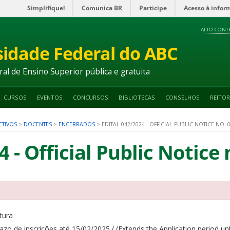
Simplifique!
Comunica BR
Participe
Acesso à infor
ALTO CONT
sidade Federal do ABC
ral de Ensino Superior pública e gratuita
CURSOS
EVENTOS
CONCURSOS
BIBLIOTECAS
CONSELHOS
REITOR
ETIVOS
>
DOCENTES
>
ENCERRADOS
>
EDITAL 042/2024 - OFFICIAL PUBLIC NOTICE NO. 
4 - Official Public Notice
tura
azo de inscrições até 15/02/2025./ (Extends the Application period unt