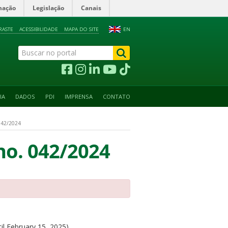
mação
Legislação
Canais
RASTE
ACESSIBILIDADE
MAPA DO SITE
EN
IA
DADOS
PDI
IMPRENSA
CONTATO
042/2024
 no. 042/2024
il February 15, 2025)