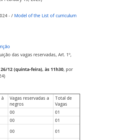
2024 - /
Model of the List of curriculum
rição
ição das vagas reservadas, Art. 1º,
:
26/12
(quinta-feira), às 11h30
, por
24)
 à
Vagas reservadas a
Total de
negros
Vagas
00
01
00
01
00
01