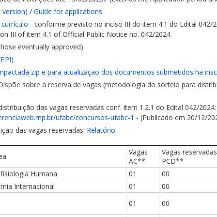
 version)
/
Guide for applications
 currículo
- conforme previsto no inciso III do item 4.1 do Edital 042/
on III of item 4.1 of Official Public Notice no. 042/2024
those eventually approved)
(PPI)
ompactada zip e para atualização dos documentos submetidos na insc
Dispõe sobre a reserva de vagas (metodologia do sorteio para distribu
istribuição das vagas reservadas conf. item 1.2.1 do Edital 042/2024
ferenciaweb.rnp.br/ufabc/concursos-ufabc-1
- (Publicado em 20/12/20
uição das vagas reservadas:
Relatório
Vagas
Vagas reservadas
ea
AC**
PCD**
fisiologia Humana
01
00
mia Internacional
01
00
01
00