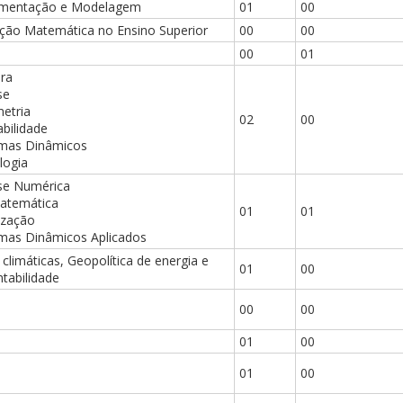
umentação e Modelagem
01
00
ção Matemática no Ensino Superior
00
00
00
01
bra
se
etria
02
00
bilidade
emas Dinâmicos
logia
ise Numérica
atemática
01
01
ização
emas Dinâmicos Aplicados
 climáticas, Geopolítica de energia e
01
00
tabilidade
00
00
01
00
01
00