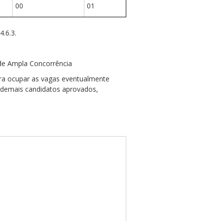
00
01
4.6.3.
de Ampla Concorrência
ara ocupar as vagas eventualmente
s demais candidatos aprovados,