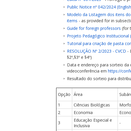
Public Notice nº 042/2024 (English
Modelo da Listagem dos itens do
items
- as provided for in subsecti
Guide for foreign professors
(for 
Projeto Pedagógico Institucional 
ubmenu
Tutorial para criação de pasta c
RESOLUÇÃO Nº 2/2023 - CVCD
- 
§2º,§3º e §4º)
Data e endereço para sorteio da d
ubmenu
videoconferência em
https://con
Resultado do sorteio para distrib
ubmenu
Opção
Área
Subár
1
Ciências Biológicas
Morfo
2
Economia
Econo
Educação Especial e
3
-
Inclusiva