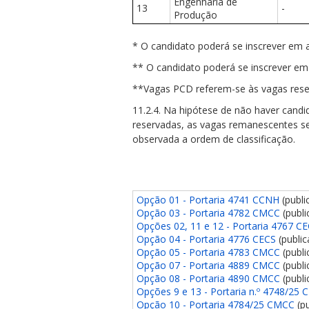
Engenharia de
13
-
Produção
* O candidato poderá se inscrever em ap
** O candidato poderá se inscrever em 
**Vagas PCD referem-se às vagas rese
11.2.4. Na hipótese de não haver cand
reservadas, as vagas remanescentes se
observada a ordem de classificação.
Opção 01 - Portaria 4741 CCNH
(publi
Opção 03 - Portaria 4782 CMCC
(publ
Opções 02, 11 e 12 - Portaria 4767 C
Opção 04 - Portaria 4776 CECS
(publi
Opção 05 - Portaria 4783 CMCC
(publ
Opção 07 - Portaria 4889 CMCC
(publ
Opção 08 - Portaria 4890 CMCC
(publ
Opções 9 e 13 - Portaria n.º 4748/25 
Opção 10 - Portaria 4784/25 CMCC
(p