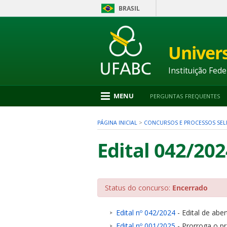
BRASIL
Ir
para
conteúdo
Univer
1
Ir
para
Instituição Fede
menu
2
Ir
MENU
PERGUNTAS FREQUENTES
para
busca
3
PÁGINA INICIAL
>
CONCURSOS E PROCESSOS SEL
Ir
para
Edital 042/202
rodapé
4
Status do concurso:
Encerrado
nu
Edital nº 042/2024
- Edital de aber
Edital nº 001/2025
- Prorroga o pr