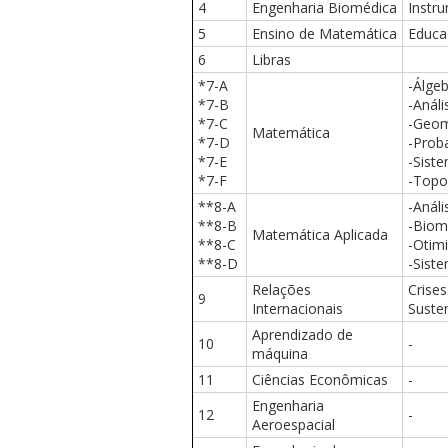
4
Engenharia Biomédica
Instr
5
Ensino de Matemática
Educa
6
Libras
*7-A
-Álge
*7-B
-Análi
*7-C
-Geom
Matemática
*7-D
-Proba
*7-E
-Sist
*7-F
-Topo
**8-A
-Anál
**8-B
-Biom
Matemática Aplicada
**8-C
-Otim
**8-D
-Sist
Relações
Crises
9
Internacionais
Susten
Aprendizado de
10
-
máquina
11
Ciências Econômicas
-
Engenharia
12
-
Aeroespacial