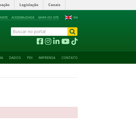
mação
Legislação
Canais
RASTE
ACESSIBILIDADE
MAPA DO SITE
EN
IA
DADOS
PDI
IMPRENSA
CONTATO