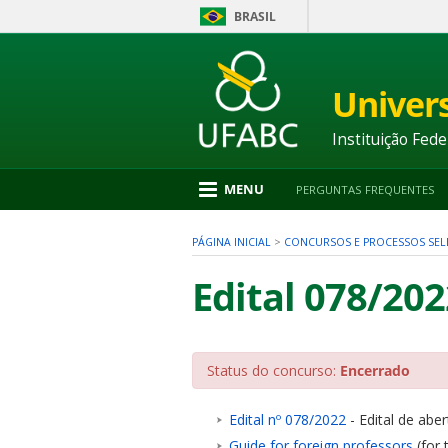
BRASIL
Ir
para
conteúdo
Univer
1
Ir
para
Instituição Fede
menu
2
Ir
MENU
PERGUNTAS FREQUENTES
para
busca
3
PÁGINA INICIAL
>
CONCURSOS E PROCESSOS SEL
Ir
para
Edital 078/202
rodapé
4
Status do concurso:
Encerrado
nu
Edital nº 078/2022
- Edital de aber
Guide for foreign professors
(for 