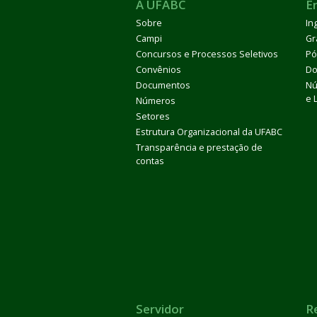
A UFABC
E
Sobre
In
Campi
Gr
Concursos e Processos Seletivos
Pó
Convênios
Do
Documentos
Nú
e 
Números
Setores
Estrutura Organizacional da UFABC
Transparência e prestação de
contas
Servidor
R