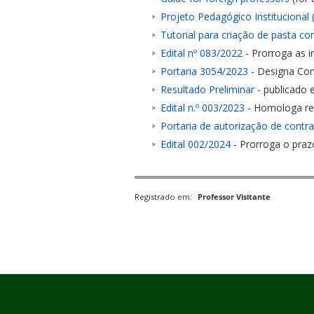
Projeto Pedagógico Institucional 
Tutorial para criação de pasta c
Edital nº 083/2022
- Prorroga as 
Portaria 3054/2023
- Designa Co
Resultado Preliminar
- publicado
ubmenu
Edital n.º 003/2023
- Homologa res
Portaria de autorização de contr
Edital 002/2024
- Prorroga o praz
ubmenu
ubmenu
Registrado em:
Professor Visitante