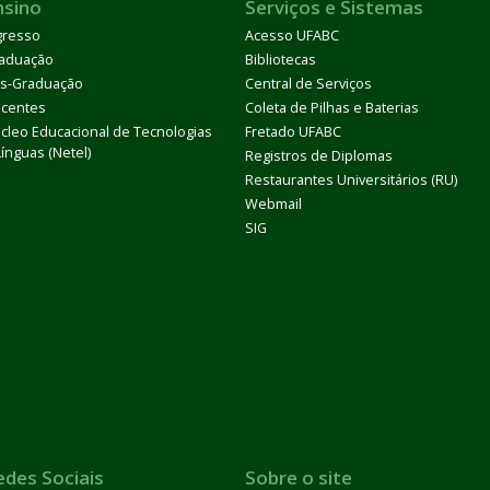
nsino
Serviços e Sistemas
gresso
Acesso UFABC
aduação
Bibliotecas
s-Graduação
Central de Serviços
centes
Coleta de Pilhas e Baterias
cleo Educacional de Tecnologias
Fretado UFABC
Línguas (Netel)
Registros de Diplomas
Restaurantes Universitários (RU)
Webmail
SIG
edes Sociais
Sobre o site