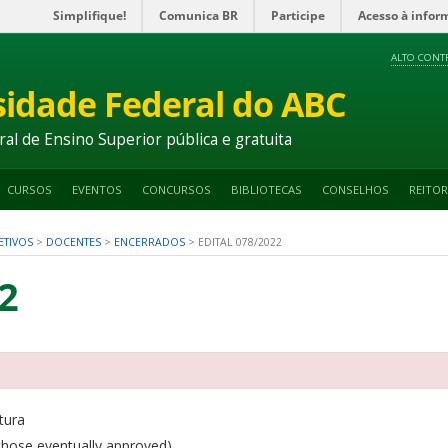
Simplifique!
Comunica BR
Participe
Acesso à infor
ALTO CONT
sidade Federal do ABC
ral de Ensino Superior pública e gratuita
CURSOS
EVENTOS
CONCURSOS
BIBLIOTECAS
CONSELHOS
REITOR
ETIVOS
>
DOCENTES
>
ENCERRADOS
>
EDITAL 078/2022
2
tura
those eventually approved)