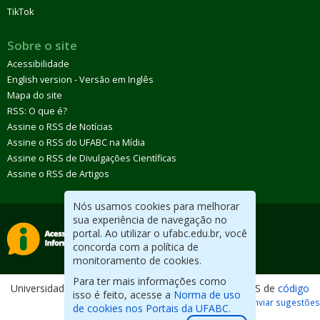
TikTok
Sobre o site
Acessibilidade
English version - Versão em Inglês
Mapa do site
RSS: O que é?
Assine o RSS de Notícias
Assine o RSS do UFABC na Mídia
Assine o RSS de Divulgações Científicas
Assine o RSS de Artigos
Nós usamos cookies para melhorar
sua experiência de navegação no
portal. Ao utilizar o ufabc.edu.br, você
concorda com a política de
monitoramento de cookies.
Para ter mais informações como
Universidade Federal do ABC. Desenvolvido com CMS de
código
isso é feito, acesse a
Norma de uso
aberto
.
Reportar erros / Enviar sugestões
de cookies nos Portais da UFABC.