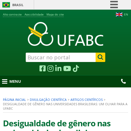
BRASIL
Simplifique!
Alto contraste
Acessibilidade
Mapa do site
EN
Comunica BR
Participe
Acesso à informação
Legislação
Canais
MENU
PÁGINA INICIAL
>
DIVULGAÇÃO CIENTÍFICA
>
ARTIGOS CIENTÍFICOS
>
DESIGUALDADE DE GÊNERO NAS UNIVERSIDADES BRASILEIRAS: UM OLHAR PARA A
nu
UFABC
Desigualdade de gênero nas