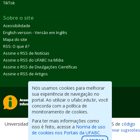
TikTok
Sobre o site
Acessibilidade
English version - Versão em Inglês
Mapa do site
RSS: O que é?
Assine o RSS de Notícias
Assine o RSS do UFABC na Mídia
Assine o RSS de Divulgações Científicas
Assine o RSS de Artigos
Nós usamos cookies para melhorar
sua experiência de navegação no
portal. Ao utilizar o ufabc.edu.br, você
concorda com a política de
monitoramento de cookies.
Para ter mais informações como
Universidade Federal do ABC. Desenvolvido com CMS de
código
isso é feito, acesse a
Norma de uso
aberto
.
Reportar erros / Enviar sugestões
de cookies nos Portais da UFABC.