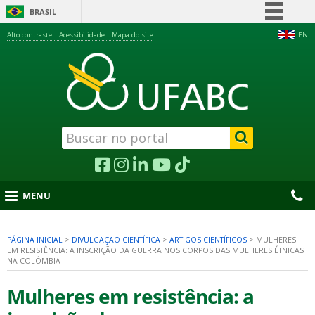
BRASIL
Simplifique!
Alto contraste
Acessibilidade
Mapa do site
EN
Comunica BR
Participe
Acesso à informação
Legislação
Canais
MENU
PÁGINA INICIAL
>
DIVULGAÇÃO CIENTÍFICA
>
ARTIGOS CIENTÍFICOS
>
MULHERES
EM RESISTÊNCIA: A INSCRIÇÃO DA GUERRA NOS CORPOS DAS MULHERES ÉTNICAS
nu
NA COLÔMBIA
Mulheres em resistência: a