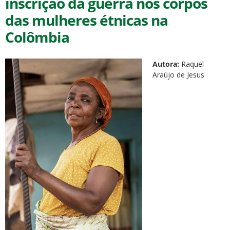
inscrição da guerra nos corpos
das mulheres étnicas na
Colômbia
Autora:
Raquel
ubmenu
Araújo de Jesus
ubmenu
ubmenu