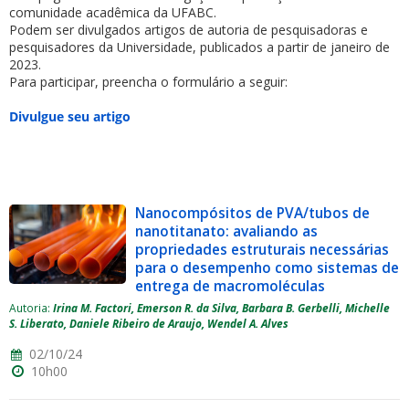
comunidade acadêmica da UFABC.
Podem ser divulgados artigos de autoria de pesquisadoras e
pesquisadores da Universidade, publicados a partir de janeiro de
2023.
Para participar, preencha o formulário a seguir:
Divulgue seu artigo
ubmenu
Nanocompósitos de PVA/tubos de
ubmenu
nanotitanato: avaliando as
propriedades estruturais necessárias
ubmenu
para o desempenho como sistemas de
entrega de macromoléculas
Autoria:
Irina M. Factori, Emerson R. da Silva, Barbara B. Gerbelli, Michelle
S. Liberato, Daniele Ribeiro de Araujo, Wendel A. Alves
02/10/24
10h00