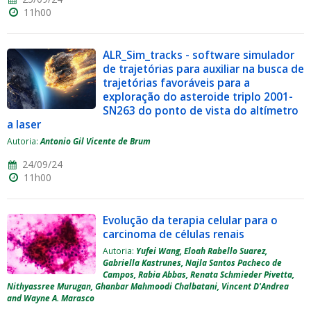
11h00
ALR_Sim_tracks - software simulador
de trajetórias para auxiliar na busca de
trajetórias favoráveis para a
exploração do asteroide triplo 2001-
SN263 do ponto de vista do altímetro
a laser
Autoria:
Antonio Gil Vicente de Brum
24/09/24
11h00
Evolução da terapia celular para o
carcinoma de células renais
Autoria:
Yufei Wang, Eloah Rabello Suarez,
Gabriella Kastrunes, Najla Santos Pacheco de
Campos, Rabia Abbas, Renata Schmieder Pivetta,
Nithyassree Murugan, Ghanbar Mahmoodi Chalbatani, Vincent D'Andrea
and Wayne A. Marasco