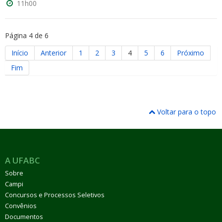
11h00
Página 4 de 6
Início
Anterior
1
2
3
4
5
6
Próximo
Fim
Voltar para o topo
A UFABC
Sobre
Campi
Concursos e Processos Seletivos
Convênios
Documentos