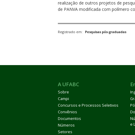
realização de outros projetos de pesqu
de PANVA modificada com polímero cond
Registrado em:
Pesquisas pós-graduadas
A UFABC
E
Sobre
In
Campi
Gr
Concursos e Processos Seletivos
Pó
Convênios
Do
Documentos
Nú
e 
Números
Setores