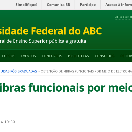
Simplifique!
Comunica BR
Participe
Acesso à infor
ALTO CONT
sidade Federal do ABC
ral de Ensino Superior pública e gratuita
CURSOS
EVENTOS
CONCURSOS
BIBLIOTECAS
CONSELHOS
REITOR
QUISAS PÓS-GRADUADAS
>
OBTENÇÃO DE FIBRAS FUNCIONAIS POR MEIO DE ELETROFI
ibras funcionais por mei
24, 10h30