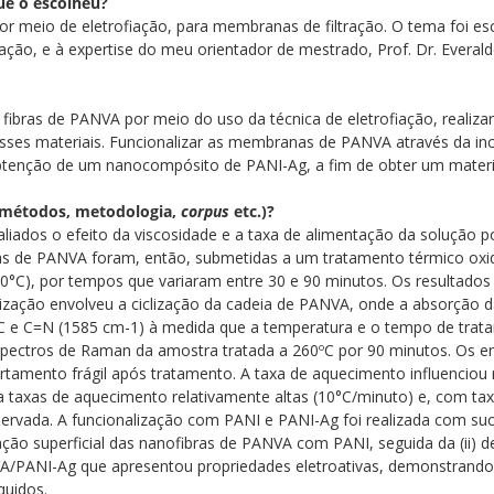
ue o escolheu?
 por meio de eletrofiação, para membranas de filtração. O tema foi es
ção, e à expertise do meu orientador de mestrado, Prof. Dr. Everal
ibras de PANVA por meio do uso da técnica de eletrofiação, realizar 
desses materiais. Funcionalizar as membranas de PANVA através da inc
 obtenção de um nanocompósito de PANI-Ag, a fim de obter um materia
e métodos, metodologia,
corpus
etc.)?
liados o efeito da viscosidade e a taxa de alimentação da solução pol
bras de PANVA foram, então, submetidas a um tratamento térmico oxi
60°C), por tempos que variaram entre 30 e 90 minutos. Os resultados
zação envolveu a ciclização da cadeia de PANVA, onde a absorção da 
C e C=N (1585 cm-1) à medida que a temperatura e o tempo de tr
pectros de Raman da amostra tratada a 260ºC por 90 minutos. Os 
amento frágil após tratamento. A taxa de aquecimento influenciou
a taxas de aquecimento relativamente altas (10°C/minuto) e, com tax
preservada. A funcionalização com PANI e PANI-Ag foi realizada com 
ação superficial das nanofibras de PANVA com PANI, seguida da (ii) d
/PANI-Ag que apresentou propriedades eletroativas, demonstrando a
íquidos.