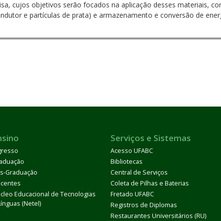
isa, cujos objetivos serão focados na aplicação desses materiais, c
utor e partículas de prata) e armazenamento e conversão de energia
nsino
Serviços e Sistemas
gresso
Acesso UFABC
aduação
Bibliotecas
s-Graduação
Central de Serviços
centes
Coleta de Pilhas e Baterias
cleo Educacional de Tecnologias
Fretado UFABC
Línguas (Netel)
Registros de Diplomas
Restaurantes Universitários (RU)