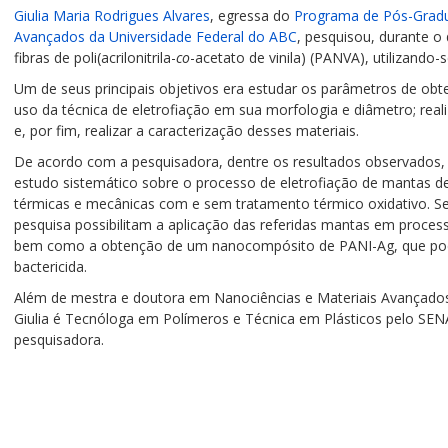
Giulia Maria Rodrigues Alvares
, egressa do
Programa de Pós-Gradu
Avançados da Universidade Federal do ABC
, pesquisou, durante o
fibras de poli(acrilonitrila-
co
-acetato de vinila) (PANVA), utilizando-
Um de seus principais objetivos era estudar os parâmetros de ob
uso da técnica de eletrofiação em sua morfologia e diâmetro; reali
e, por fim, realizar a caracterização desses materiais.
De acordo com a pesquisadora, dentre os resultados observados, 
estudo sistemático sobre o processo de eletrofiação de mantas 
térmicas e mecânicas com e sem tratamento térmico oxidativo. Se
pesquisa possibilitam a aplicação das referidas mantas em processo
bem como a obtenção de um nanocompósito de PANI-Ag, que pode
bactericida.
Além de mestra e doutora em Nanociências e Materiais Avançados
Giulia é Tecnóloga em Polímeros e Técnica em Plásticos pelo SEN
pesquisadora.