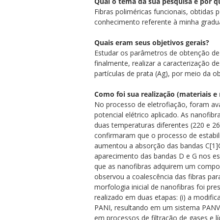
Qual o tema da sua pesquisa e por q
Fibras poliméricas funcionais, obtidas
conhecimento referente à minha gradua
Quais eram seus objetivos gerais?
Estudar os parâmetros de obtenção de f
finalmente, realizar a caracterização 
partículas de prata (Ag), por meio da
Como foi sua realização (materiais 
No processo de eletrofiação, foram ava
potencial elétrico aplicado. As nanofi
duas temperaturas diferentes (220 e 2
confirmaram que o processo de estabili
aumentou a absorção das bandas C[1]
aparecimento das bandas D e G nos es
que as nanofibras adquirem um comport
observou a coalescência das fibras par
morfologia inicial de nanofibras foi 
realizado em duas etapas: (i) a modific
PANI, resultando em um sistema PANVA
em processos de filtração de gases e l