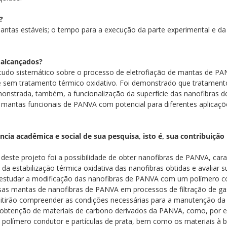
?
antas estáveis; o tempo para a execução da parte experimental e da 
 alcançados?
studo sistemático sobre o processo de eletrofiação de mantas de PA
 sem tratamento térmico oxidativo. Foi demonstrado que tratament
emonstrada, também, a funcionalização da superfície das nanofibras
e mantas funcionais de PANVA com potencial para diferentes aplicaç
ia acadêmica e social de sua pesquisa, isto é, sua contribuição p
 deste projeto foi a possibilidade de obter nanofibras de PANVA, car
a estabilização térmica oxidativa das nanofibras obtidas e avaliar 
estudar a modificação das nanofibras de PANVA com um polímero con
ssas mantas de nanofibras de PANVA em processos de filtração de gas
rmitirão compreender as condições necessárias para a manutenção da
 obtenção de materiais de carbono derivados da PANVA, como, por e
olímero condutor e partículas de prata, bem como os materiais à b