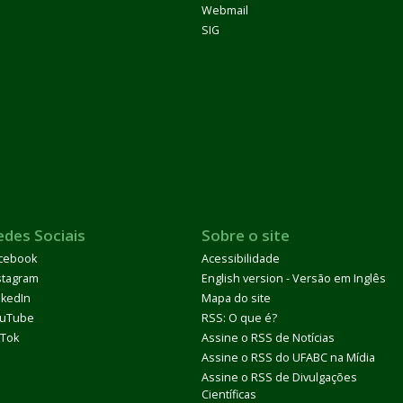
Webmail
SIG
edes Sociais
Sobre o site
cebook
Acessibilidade
stagram
English version - Versão em Inglês
nkedIn
Mapa do site
uTube
RSS: O que é?
kTok
Assine o RSS de Notícias
Assine o RSS do UFABC na Mídia
Assine o RSS de Divulgações
Científicas