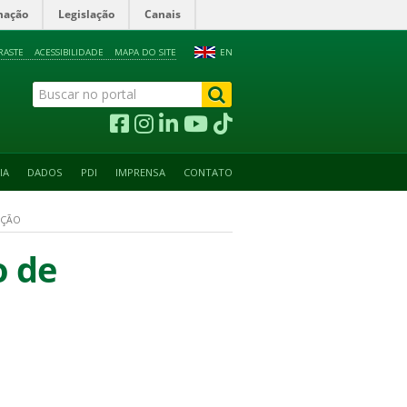
mação
Legislação
Canais
RASTE
ACESSIBILIDADE
MAPA DO SITE
EN
IA
DADOS
PDI
IMPRENSA
CONTATO
AÇÃO
o de