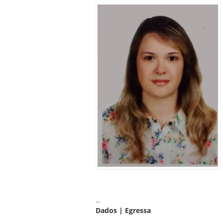
ubmenu
ubmenu
ubmenu
...
Dados | Egressa