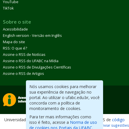
YouTube
TikTok
Sobre o site
Acessibilidade
English version - Versão em Inglês
Mapa do site
RSS: O que é?
Assine o RSS de Notícias
Assine o RSS do UFABC na Mídia
Assine o RSS de Divulgações Científicas
Assine o RSS de Artigos
Nós usamos cookies para melhorar
sua experiência de navegação no
portal. Ao utilizar o ufabc.edu.br, você
concorda com a política de
monitoramento de cookies.
Para ter mais informações como
Universidade Federal do ABC. Desenvolvido com CMS de
código
isso é feito, acesse a
Norma de uso
aberto
.
Reportar erros / Enviar sugestões
de cookies nos Portais da UFABC.