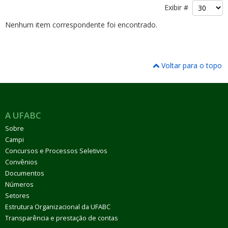
Exibir #
Nenhum item correspondente foi encontrado.
Voltar para o topo
ubmenu
A UFABC
ubmenu
Sobre
Campi
ubmenu
Concursos e Processos Seletivos
Convênios
Documentos
Números
Setores
Estrutura Organizacional da UFABC
Transparência e prestação de contas