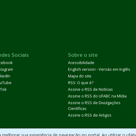
edes Sociais
Sobre o site
cebook
Acessibilidade
stagram
English version - Versão em Inglês
nkedIn
Mapa do site
uTube
RSS: O que é?
kTok
Assine o RSS de Notícias
Assine o RSS do UFABC na Mídia
Assine o RSS de Divulgações
Científicas
Assine o RSS de Artigos
melhorar sua experiência de navegação no portal. Ao utilizar o ufab