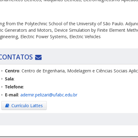
ing from the Polytechnic School of the University of São Paulo. Adjunc
ctric Generators and Motors, Device Simulation by Finite Element Met
neering, Electric Power Systems, Electric Vehicles
CONTATOS
Centro
: Centro de Engenharia, Modelagem e Ciências Sociais Apl
Sala
:
Telefone
:
E-mail
:
ademir.pelizari@ufabc.edu.br
Currículo Lattes