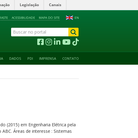
mação
Legislação
Canais
RASTE
ACESSIBILIDADE
MAPA DO SITE
EN
IA
DADOS
PDI
IMPRENSA
CONTATO
do (2015) em Engenharia Elétrica pela
o ABC. Áreas de interesse : Sistemas
.