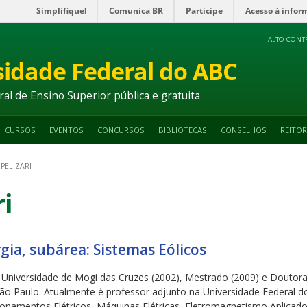
Simplifique!
Comunica BR
Participe
Acesso à infor
ALTO CONT
sidade Federal do ABC
ral de Ensino Superior pública e gratuita
CURSOS
EVENTOS
CONCURSOS
BIBLIOTECAS
CONSELHOS
REITOR
PELIZARI
i
gia, subárea: Sistemas Eólicos
 Universidade de Mogi das Cruzes (2002), Mestrado (2009) e Doutora
São Paulo. Atualmente é professor adjunto na Universidade Federal d
ionamentos Elétricos, Máquinas Elétricas, Eletromagnetismo Aplicado