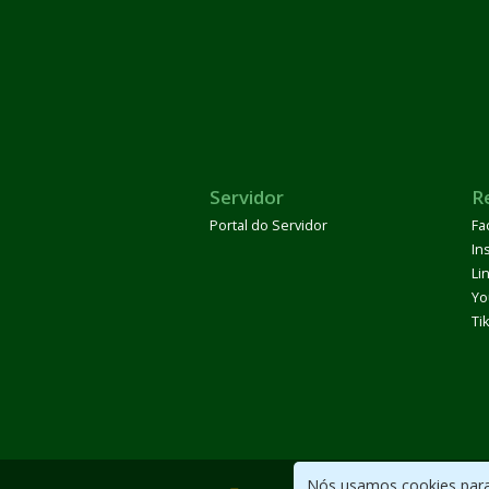
Servidor
R
Portal do Servidor
Fa
In
Li
Yo
Ti
Nós usamos cookies para 