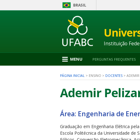
BRASIL
Ir
para
conteúdo
Univer
1
Ir
para
Instituição Fede
menu
2
Ir
MENU
PERGUNTAS FREQUENTES
para
busca
3
PÁGINA INICIAL
>
ENSINO
>
DOCENTES
>
ADEMIR 
Ir
para
Ademir Pelizar
rodapé
4
Área: Engenharia de Ener
nu
Graduação em Engenharia Elétrica pela
Escola Politécnica da Universidade de 
Eólicos, Conversão Eletromecânica, Ac