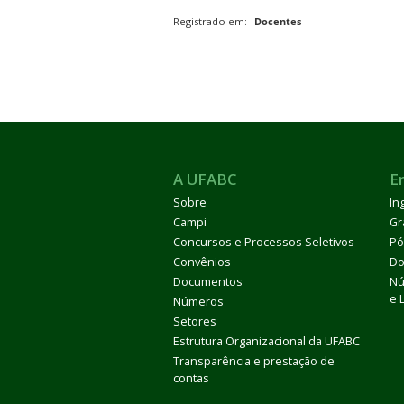
Registrado em:
Docentes
A UFABC
E
Sobre
In
Campi
Gr
Concursos e Processos Seletivos
Pó
Convênios
Do
Documentos
Nú
e 
Números
Setores
Estrutura Organizacional da UFABC
Transparência e prestação de
contas