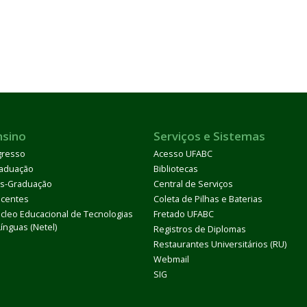
nsino
Serviços e Sistemas
gresso
Acesso UFABC
aduação
Bibliotecas
s-Graduação
Central de Serviços
centes
Coleta de Pilhas e Baterias
cleo Educacional de Tecnologias
Fretado UFABC
Línguas (Netel)
Registros de Diplomas
Restaurantes Universitários (RU)
Webmail
SIG