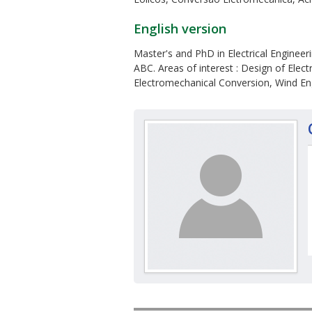
English version
Master's and PhD in Electrical Engineer
ABC. Areas of interest : Design of Ele
Electromechanical Conversion, Wind Engi
ubmenu
ubmenu
ubmenu