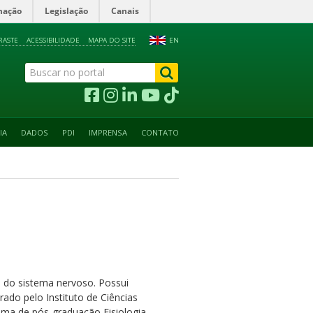
mação
Legislação
Canais
RASTE
ACESSIBILIDADE
MAPA DO SITE
EN
IA
DADOS
PDI
IMPRENSA
CONTATO
 do sistema nervoso. Possui
do pelo Instituto de Ciências
ama de pós-graduação Fisiologia