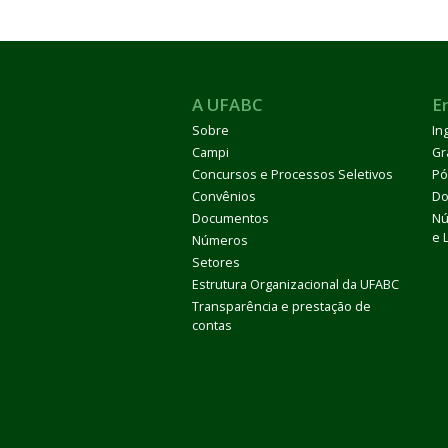
A UFABC
E
Sobre
In
Campi
Gr
Concursos e Processos Seletivos
Pó
Convênios
Do
Documentos
Nú
e 
Números
Setores
Estrutura Organizacional da UFABC
Transparência e prestação de
contas