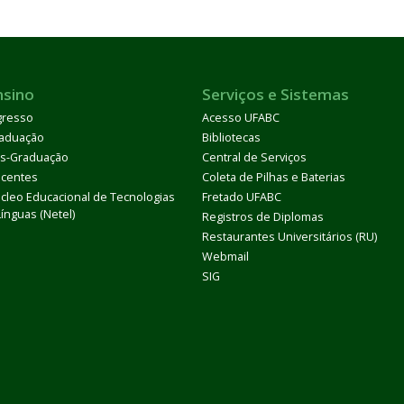
nsino
Serviços e Sistemas
gresso
Acesso UFABC
aduação
Bibliotecas
s-Graduação
Central de Serviços
centes
Coleta de Pilhas e Baterias
cleo Educacional de Tecnologias
Fretado UFABC
Línguas (Netel)
Registros de Diplomas
Restaurantes Universitários (RU)
Webmail
SIG