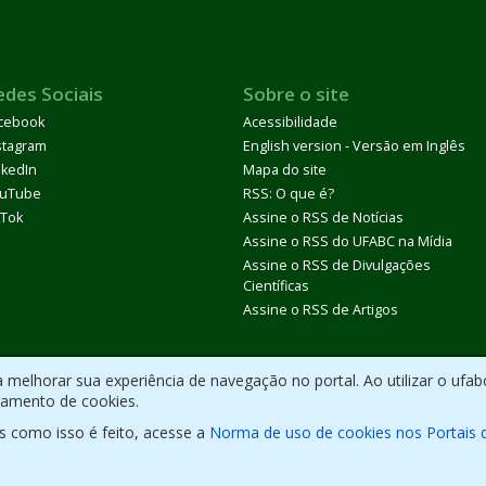
edes Sociais
Sobre o site
cebook
Acessibilidade
stagram
English version - Versão em Inglês
nkedIn
Mapa do site
uTube
RSS: O que é?
kTok
Assine o RSS de Notícias
Assine o RSS do UFABC na Mídia
Assine o RSS de Divulgações
Científicas
Assine o RSS de Artigos
melhorar sua experiência de navegação no portal. Ao utilizar o ufab
ramento de cookies.
s como isso é feito, acesse a
Norma de uso de cookies nos Portais 
olvido com CMS de
código aberto
.