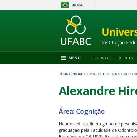
BRASIL
Ir
para
conteúdo
Univer
1
Ir
para
Instituição Fede
menu
2
Ir
MENU
PERGUNTAS FREQUENTES
para
busca
3
PÁGINA INICIAL
>
ENSINO
>
DOCENTES
>
ALEXAN
Ir
para
Alexandre Hir
rodapé
4
Área: Cognição
nu
Neurocientista, lidera grupo de pesq
graduação pela Faculdade de Odontolog
Biomédicas (ICB-USP). Bolsista de pro