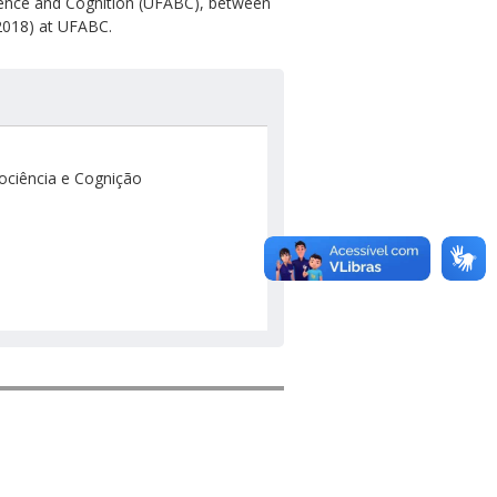
cience and Cognition (UFABC), between
2018) at UFABC.
ociência e Cognição