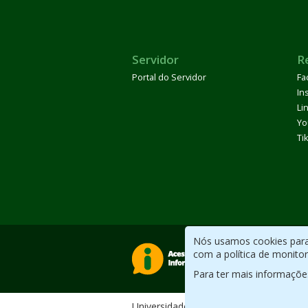
Servidor
R
Portal do Servidor
Fa
In
Li
Yo
Ti
Nós usamos cookies para 
com a política de monito
Para ter mais informaçõe
Universidade Federal do ABC. Desenv