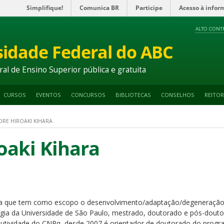
Simplifique!
Comunica BR
Participe
Acesso à infor
ALTO CONT
sidade Federal do ABC
ral de Ensino Superior pública e gratuita
CURSOS
EVENTOS
CONCURSOS
BIBLIOTECAS
CONSELHOS
REITOR
DRE HIROAKI KIHARA
oaki Kihara
uisa que tem como escopo o desenvolvimento/adaptação/degeneração
ia da Universidade de São Paulo, mestrado, doutorado e pós-doutora
dutividade do CNPq, desde 2007 é orientador de doutorado do progr