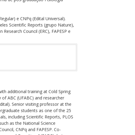
gular) e CNPq (Edital Universal).
eles Scientific Reports (grupo Nature),
an Research Council (ERC), FAPESP e
h additional training at Cold Spring
ity of ABC (UFABC) and researcher
al). Senior visiting professor at the
ergraduate students as one of the 25
nals, including Scientific Reports, PLOS
 such as the National Science
Council, CNPq and FAPESP. Co-