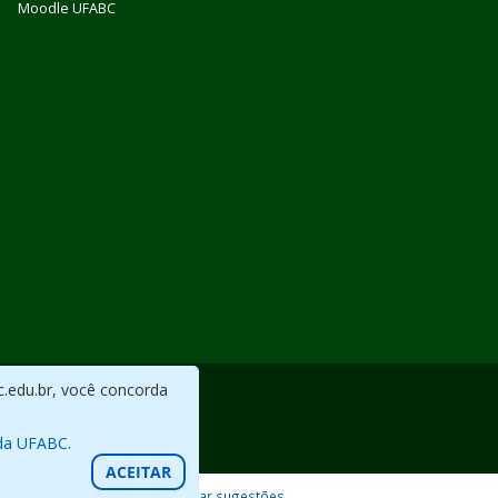
Moodle UFABC
c.edu.br, você concorda
da UFABC.
ACEITAR
Reportar erros / Enviar sugestões