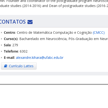
Berlin. Founder and coordinator of the postgraduate program Neuros
duate studies (2014-2016) and Dean of postgraduate studies (2016-
CONTATOS
Centro
: Centro de Matemática Computação e Cognição
(CMCC)
Curso(s)
: Bacharelado em Neurociência, Pós-Graduação em Neur
Sala
: 279
Telefone
: 6302
E-mail
:
alexandre.kihara@ufabc.edu.br
Currículo Lattes