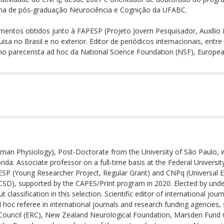
ma de pós-graduação Neurociência e Cognição da UFABC.
mentos obtidos junto à FAPESP (Projeto Jovem Pesquisador, Auxílio Re
a no Brasil e no exterior. Editor de periódicos internacionais, entre 
mo parecerista ad hoc da National Science Foundation (NSF), Europe
an Physiology), Post-Doctorate from the University of São Paulo, wit
rida. Associate professor on a full-time basis at the Federal Univers
SP (Young Researcher Project, Regular Grant) and CNPq (Universal Edit
(UCSD), supported by the CAPES/PrInt program in 2020. Elected by und
lassification in this selection. Scientific editor of international jour
d hoc referee in international journals and research funding agencies,
Council (ERC), New Zealand Neurological Foundation, Marsden Fund 