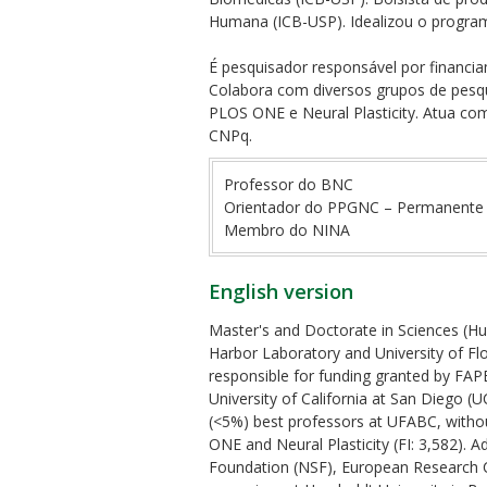
Humana (ICB-USP). Idealizou o progra
É pesquisador responsável por financia
Colabora com diversos grupos de pesquis
PLOS ONE e Neural Plasticity. Atua co
CNPq.
ubmenu
Professor do BNC
Orientador do PPGNC – Permanente
Membro do NINA
ubmenu
English version
ubmenu
Master's and Doctorate in Sciences (Hum
Harbor Laboratory and University of Flo
responsible for funding granted by FAPE
University of California at San Diego 
(<5%) best professors at UFABC, without c
ONE and Neural Plasticity (FI: 3,582). A
Foundation (NSF), European Research 