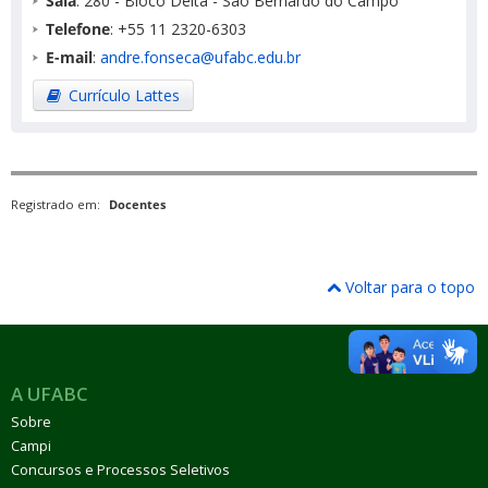
Sala
: 280 - Bloco Delta - São Bernardo do Campo
Telefone
: +55 11 2320-6303
E-mail
:
andre.fonseca@ufabc.edu.br
Currículo Lattes
Registrado em:
Docentes
Voltar para o topo
A UFABC
Sobre
Campi
Concursos e Processos Seletivos