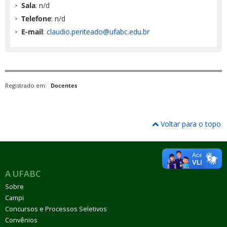
Sala
: n/d
Telefone
: n/d
E-mail
:
claudio.penteado@ufabc.edu.br
Registrado em:
Docentes
Voltar para o topo
A UFABC
Sobre
Campi
Concursos e Processos Seletivos
Convênios