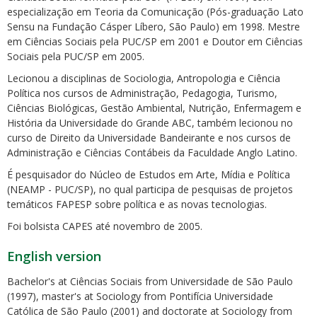
especialização em Teoria da Comunicação (Pós-graduação Lato
Sensu na Fundação Cásper Líbero, São Paulo) em 1998. Mestre
em Ciências Sociais pela PUC/SP em 2001 e Doutor em Ciências
Sociais pela PUC/SP em 2005.
Lecionou a disciplinas de Sociologia, Antropologia e Ciência
Política nos cursos de Administração, Pedagogia, Turismo,
ubmenu
Ciências Biológicas, Gestão Ambiental, Nutrição, Enfermagem e
História da Universidade do Grande ABC, também lecionou no
curso de Direito da Universidade Bandeirante e nos cursos de
Administração e Ciências Contábeis da Faculdade Anglo Latino.
ubmenu
É pesquisador do Núcleo de Estudos em Arte, Mídia e Política
(NEAMP - PUC/SP), no qual participa de pesquisas de projetos
ubmenu
temáticos FAPESP sobre política e as novas tecnologias.
Foi bolsista CAPES até novembro de 2005.
English version
Bachelor's at Ciências Sociais from Universidade de São Paulo
(1997), master's at Sociology from Pontifícia Universidade
Católica de São Paulo (2001) and doctorate at Sociology from