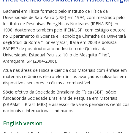
Bacharel em Física formado pelo Instituto de Física da
Universidade de São Paulo (USP) em 1994, com mestrado pelo
Instituto de Pesquisas Energéticas Nucleares (IPEN/USP) em
1998, doutorado também pelo IPEN/USP, com estágio doutoral
no Dipartimento di Scienze e Tecnologie Chimiche da Università
degli Studi di Roma "Tor Vergata", Itália em 2003 e bolsista
ubmenu
FAPESP de pós-doutorado no Instituto de Química da
Universidade Estadual Paulista “Júlio de Mesquita Filho”,
Araraquara, SP (2004-2006).
ubmenu
Atua nas áreas de Física e Ciência dos Materiais com ênfase em
materiais cerâmicos eletro-eletrônicos avançados utilizados em
ubmenu
dispositivos sensores e células a combustível.
Sócio efetivo da Sociedade Brasileira de Física (SBF), sócio
fundador da Sociedade Brasileira de Pesquisa em Materiais
(SBPMat – Brazil-MRS) e assessor de vários periódicos científicos
nacionais e internacionais indexados.
English version