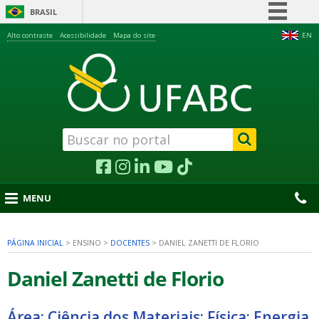
BRASIL
Simplifique!
Alto contraste
Acessibilidade
Mapa do site
EN
Comunica BR
Participe
Acesso à informação
Legislação
Canais
MENU
PÁGINA INICIAL
>
ENSINO
>
DOCENTES
>
DANIEL ZANETTI DE FLORIO
nu
Daniel Zanetti de Florio
Área: Ciência dos Materiais; Física; Energia