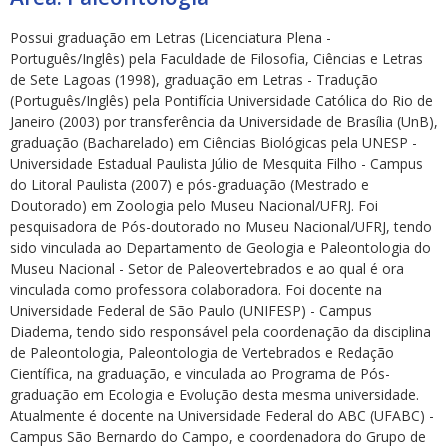
Possui graduação em Letras (Licenciatura Plena -
Português/Inglês) pela Faculdade de Filosofia, Ciências e Letras
de Sete Lagoas (1998), graduação em Letras - Tradução
(Português/Inglês) pela Pontifícia Universidade Católica do Rio de
Janeiro (2003) por transferência da Universidade de Brasília (UnB),
graduação (Bacharelado) em Ciências Biológicas pela UNESP -
ubmenu
Universidade Estadual Paulista Júlio de Mesquita Filho - Campus
do Litoral Paulista (2007) e pós-graduação (Mestrado e
Doutorado) em Zoologia pelo Museu Nacional/UFRJ. Foi
pesquisadora de Pós-doutorado no Museu Nacional/UFRJ, tendo
ubmenu
sido vinculada ao Departamento de Geologia e Paleontologia do
Museu Nacional - Setor de Paleovertebrados e ao qual é ora
ubmenu
vinculada como professora colaboradora. Foi docente na
Universidade Federal de São Paulo (UNIFESP) - Campus
Diadema, tendo sido responsável pela coordenação da disciplina
de Paleontologia, Paleontologia de Vertebrados e Redação
Científica, na graduação, e vinculada ao Programa de Pós-
graduação em Ecologia e Evolução desta mesma universidade.
Atualmente é docente na Universidade Federal do ABC (UFABC) -
Campus São Bernardo do Campo, e coordenadora do Grupo de