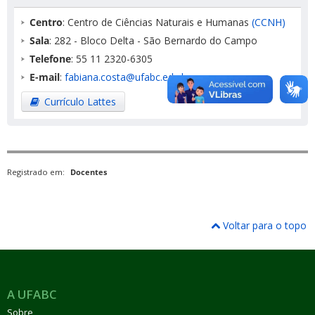
Centro
: Centro de Ciências Naturais e Humanas
(CCNH)
Sala
: 282 - Bloco Delta - São Bernardo do Campo
Telefone
: 55 11 2320-6305
E-mail
:
fabiana.costa@ufabc.edu.br
Currículo Lattes
Registrado em:
Docentes
Voltar para o topo
A UFABC
Sobre