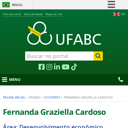
BRASIL
Simplifique!
Alto contraste
Acessibilidade
Mapa do site
EN
Comunica BR
Participe
Acesso à informação
Legislação
Canais
MENU
PÁGINA INICIAL
>
ENSINO
>
DOCENTES
>
FERNANDA GRAZIELLA CARDOSO
nu
Fernanda Graziella Cardoso
Área: Desenvolvimento econômico