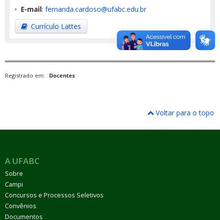
E-mail
:
fernanda.cardoso@ufabc.edu.br
Currículo Lattes
Registrado em:
Docentes
Voltar para o topo
A UFABC
Sobre
Campi
Concursos e Processos Seletivos
Convênios
Documentos